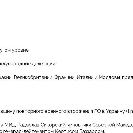
угом уровне.
еждународные делегации.
вакии, Великобритании, Франции, Италии и Молдовы, пр
вщину повторного военного вторжения РФ в Украину (t.
ва МИД Радослав Сикорский, чиновники Северной Македо
 с генерал-лейтенантом Кертисом Баззардом.