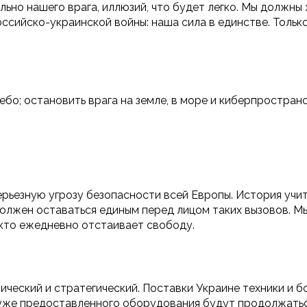
ьно нашего врага, иллюзий, что будет легко. Мы должны
оссийско-украинской войны: наша сила в единстве. Толь
ебо; остановить врага на земле, в море и киберпростра
рьезную угрозу безопасности всей Европы. История учит
должен оставаться единым перед лицом таких вызовов. 
кто ежедневно отстаивает свободу.
ический и стратегический. Поставки Украине техники и 
уже предоставленного оборудования будут продолжаться