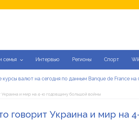
и семья
Интервью
Регионы
Спорт
Wik
 курсы валют на сегодня по данным Banque de France на 
 калькулятор: как рассчитать ежемесячный платеж
тысяч гривен военным: кто может получить эти выплаты, 
т Украина и мир на 4-ю годовщину большой войны
аградил Свириденко орденом после ее отставки
е встретился со «Слугами народа» как кандидат в премь
то говорит Украина и мир на 
 сегодня онлайн: Оперативный обзор НБУ, банков и обм