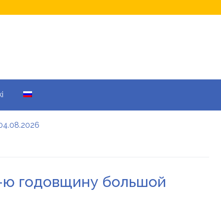
i
04.08.2026
а кому не начислят
еры: все детали
4-ю годовщину большой
енников