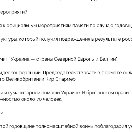
мероприятий
я к официальным мероприятиям памяти по случаю годов
уктуры, который получил повреждения в результате росс
мит "Украина — страны Северной Европы и Балтии".
видеоконференции. Председательствовать в формате онл
тр Великобритании Кир Стармер.
ой и гуманитарной помощи Украине. В британском правит
нностью около 70 человек.
ии
той годовщине полномасштабной войны поблагодарил укр