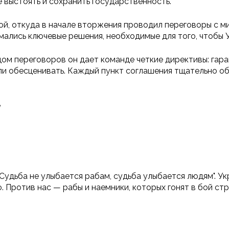
е выстоять и сохранить государственность.
вой, откуда в начале вторжения проводил переговоры с 
мались ключевые решения, необходимые для того, чтобы У
ом переговоров он дает команде четкие директивы: гара
или обесценивать. Каждый пункт соглашения тщательно о
е
"Судьба не улыбается рабам, судьба улыбается людям". У
ю. Против нас — рабы и наемники, которых гонят в бой с