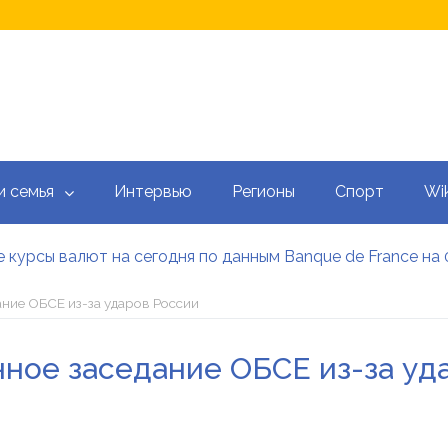
и семья
Интервью
Регионы
Спорт
Wik
 курсы валют на сегодня по данным Banque de France на 
 калькулятор: как рассчитать ежемесячный платеж
тысяч гривен военным: кто может получить эти выплаты, 
ние ОБСЕ из-за ударов России
аградил Свириденко орденом после ее отставки
е встретился со «Слугами народа» как кандидат в премь
нное заседание ОБСЕ из-за уд
 сегодня онлайн: Оперативный обзор НБУ, банков и обм