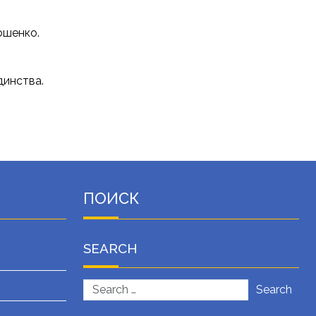
ошенко.
динства.
ПОИСК
SEARCH
Search