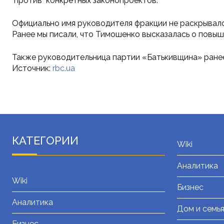
"против" конкретных законопроектов.
Официально имя руководителя фракции не раскрывалос
Ранее мы писали, что Тимошенко высказалась о повы
Также руководительница партии «Батькивщина» ранее
Источник:
rbc.ua
КАТЕГОРИИ
Wiki
Аналитика
Wiki
Бизнес
Аналитика
Дом и семь
Бизнес