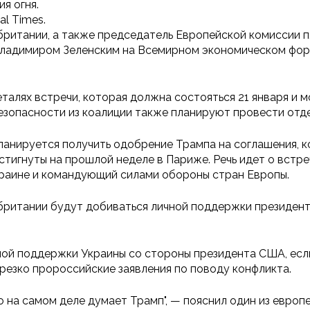
я огня.
l Times.
обритании, а также председатель Европейской комиссии 
Владимиром Зеленским на Всемирном экономическом фору
талях встречи, которая должна состояться 21 января и м
езопасности из коалиции также планируют провести отде
планируется получить одобрение Трампа на соглашения, 
игнуты на прошлой неделе в Париже. Речь идет о встреч
краине и командующий силами обороны стран Европы.
британии будут добиваться личной поддержки президент
ной поддержки Украины со стороны президента США, есл
 резко пророссийские заявления по поводу конфликта.
то на самом деле думает Трамп", — пояснил один из европ