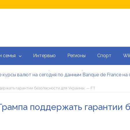
и семья
Интервью
Регионы
Спорт
Wik
 курсы валют на сегодня по данным Banque de France на 
 калькулятор: как рассчитать ежемесячный платеж
тысяч гривен военным: кто может получить эти выплаты, 
держать гарантии безопасности для Украины, — FT
аградил Свириденко орденом после ее отставки
е встретился со «Слугами народа» как кандидат в премь
Трампа поддержать гарантии б
 сегодня онлайн: Оперативный обзор НБУ, банков и обм