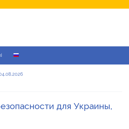
i
04.08.2026
а кому не начислят
еры: все детали
езопасности для Украины,
енников