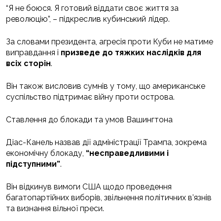
“Я не боюся. Я готовий віддати своє життя за
революцію”, – підкреслив кубинський лідер.
За словами президента, агресія проти Куби не матиме
виправдання і
призведе до тяжких наслідків для
всіх сторін
.
Він також висловив сумнів у тому, що американське
суспільство підтримає війну проти острова.
Ставлення до блокади та умов Вашингтона
Діас-Канель назвав дії адміністрації Трампа, зокрема
економічну блокаду,
“несправедливими і
підступними”
.
Він відкинув вимоги США щодо проведення
багатопартійних виборів, звільнення політичних в’язнів
та визнання вільної преси.