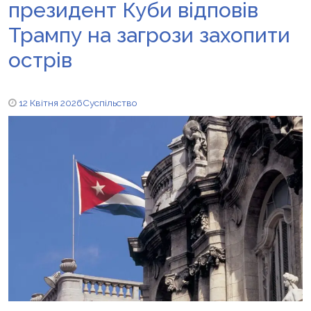
президент Куби відповів
Трампу на загрози захопити
острів
12 Квітня 2026
Суспільство