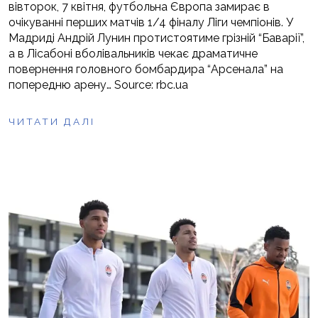
вівторок, 7 квітня, футбольна Європа замирає в
очікуванні перших матчів 1/4 фіналу Ліги чемпіонів. У
Мадриді Андрій Лунин протистоятиме грізній “Баварії”,
а в Лісабоні вболівальників чекає драматичне
повернення головного бомбардира “Арсенала” на
попередню арену… Source: rbc.ua
ЧИТАТИ ДАЛІ