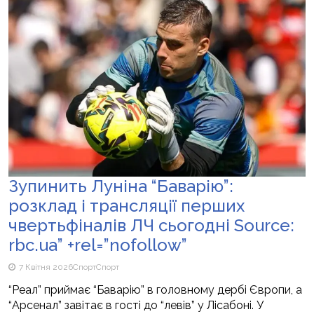
Зупинить Луніна “Баварію”:
розклад і трансляції перших
чвертьфіналів ЛЧ сьогодні Source:
rbc.ua” +rel=”nofollow”
7 Квітня 2026
Спорт
Спорт
“Реал” приймає “Баварію” в головному дербі Європи, а
“Арсенал” завітає в гості до “левів” у Лісабоні. У