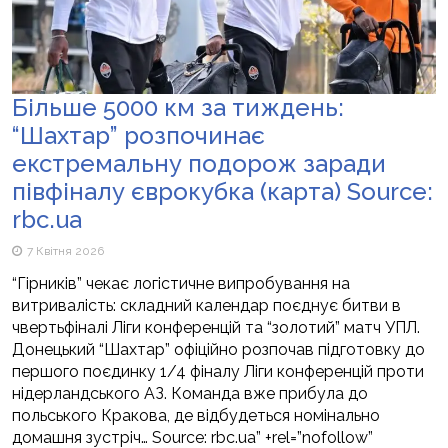
Більше 5000 км за тиждень:
“Шахтар” розпочинає
екстремальну подорож заради
півфіналу єврокубка (карта) Source:
rbc.ua
7 Квітня 2026
“Гірників” чекає логістичне випробування на
витривалість: складний календар поєднує битви в
чвертьфіналі Ліги конференцій та “золотий” матч УПЛ.
Донецький “Шахтар” офіційно розпочав підготовку до
першого поєдинку 1/4 фіналу Ліги конференцій проти
нідерландського АЗ. Команда вже прибула до
польського Кракова, де відбудеться номінально
домашня зустріч… Source: rbc.ua” +rel=”nofollow”