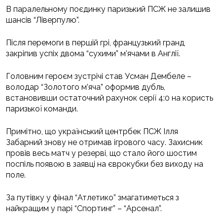
В паралельному поєдинку паризький ПСЖ не залишив
шансів “Ліверпулю”.
Після перемоги в першій грі, французький гранд
закріпив успіх двома “сухими” м’ячами в Англії.
Головним героєм зустрічі став Усман Дембеле –
володар “Золотого м’яча” оформив дубль,
встановивши остаточний рахунок серії 4:0 на користь
паризької команди.
Примітно, що український центрбек ПСЖ Ілля
Забарний знову не отримав ігрового часу. Захисник
провів весь матч у резерві, що стало його шостим
поспіль появою в заявці на єврокубки без виходу на
поле.
За путівку у фінал “Атлетико” змагатиметься з
найкращим у парі “Спортинг” – “Арсенал”.