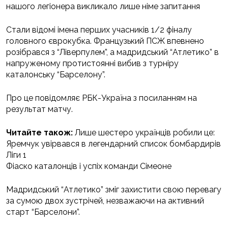
нашого легіонера викликало лише німе запитання
Стали відомі імена перших учасників 1/2 фіналу
головного єврокубка. Французький ПСЖ впевнено
розібрався з “Ліверпулем”, а мадридський “Атлетико” в
напруженому протистоянні вибив з турніру
каталонську “Барселону”.
Про це повідомляє РБК-Україна з посиланням на
результат матчу.
Читайте також:
Лише шестеро українців робили це:
Яремчук увірвався в легендарний список бомбардирів
Ліги 1
Фіаско каталонців і успіх команди Сімеоне
Мадридський “Атлетико” зміг захистити свою перевагу
за сумою двох зустрічей, незважаючи на активний
старт “Барселони”.