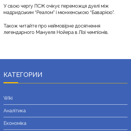
У свою чергу ПСЖ очікує переможця дуелі між
мадридським “Реалом” і мюнхенською “Баварією”.
Також читайте про неймовірне досягнення
легендарного Мануеля Нойера в Лізі чемпіонів.
КАТЕГОРИИ
Wiki
Аналітика
Економіка