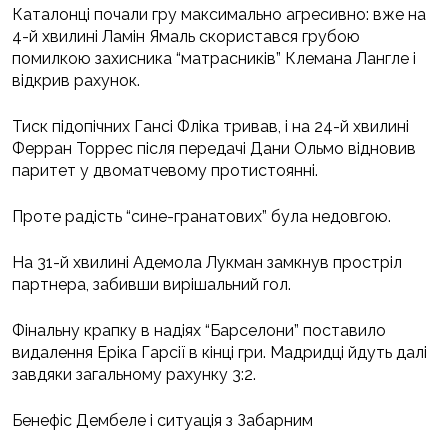
Каталонці почали гру максимально агресивно: вже на
4-й хвилині Ламін Ямаль скористався грубою
помилкою захисника “матрасників” Клемана Лангле і
відкрив рахунок.
Тиск підопічних Гансі Фліка тривав, і на 24-й хвилині
Ферран Торрес після передачі Дани Ольмо відновив
паритет у двоматчевому протистоянні.
Проте радість “сине-гранатових” була недовгою.
На 31-й хвилині Адемола Лукман замкнув простріл
партнера, забивши вирішальний гол.
Фінальну крапку в надіях “Барселони” поставило
видалення Еріка Гарсії в кінці гри. Мадридці йдуть далі
завдяки загальному рахунку 3:2.
Бенефіс Дембеле і ситуація з Забарним