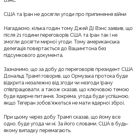
Вэнс.
США та Іран не досягли угоди про припинення війни
Нагадаємо, кілька годин тому Джей Ді Вэнс заявив, що
після 21 години переговорів США та Іран так і не
змогли досягти мирної угоди. Тому американська
делегація повертається до Вашингтона без
підсумкового документа.
Зазначимо, що за добу до переговорів президент США
Дональд Трамп говорив, що Ормузька протока буде
відкрита незалежно від згоди чи незгоди Ірану
співпрацювати, а також сказав, що ключовою темою
буде ядерне питання. Зокрема, угода буде успішною,
якщо Тегеран зобов’яжеться не мати ядерної зброї.
При цьому через добу Трамп сказав, що йому все
одно, буде угода чи ні. За його словами, США в будь-
якому випадку перемагають.