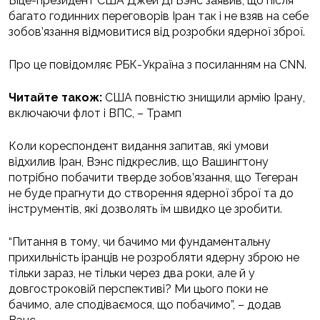
Віце-президент США Джей Ді Вэнс заявив, що після
багато годинних переговорів Іран так і не взяв на себе
зобов’язання відмовитися від розробки ядерної зброї.
Про це повідомляє РБК-Україна з посиланням на CNN.
Читайте також:
США повністю знищили армію Ірану,
включаючи флот і ВПС, – Трамп
Коли кореспондент видання запитав, які умови
відхилив Іран, Вэнс підкреслив, що Вашингтону
потрібно побачити тверде зобов’язання, що Тегеран
не буде прагнути до створення ядерної зброї та до
інструментів, які дозволять їм швидко це зробити.
“Питання в тому, чи бачимо ми фундаментальну
прихильність іранців не розробляти ядерну зброю не
тільки зараз, не тільки через два роки, але й у
довгостроковій перспективі? Ми цього поки не
бачимо, але сподіваємося, що побачимо”, – додав