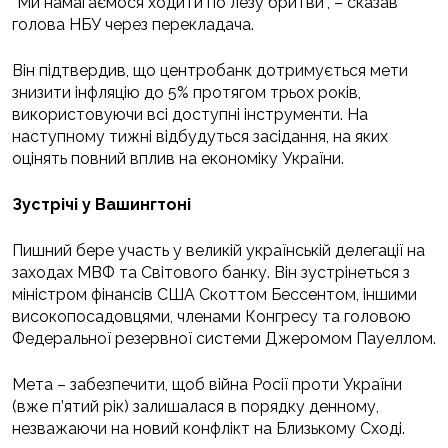
“Ми намагаємося ходити по лезу бритви”, – сказав
голова НБУ через перекладача.
Він підтвердив, що центробанк дотримується мети
знизити інфляцію до 5% протягом трьох років,
використовуючи всі доступні інструменти. На
наступному тижні відбудуться засідання, на яких
оцінять повний вплив на економіку України.
Зустрічі у Вашингтоні
Пишний бере участь у великій українській делегації на
заходах МВФ та Світового банку. Він зустрінеться з
міністром фінансів США Скоттом Бессентом, іншими
високопосадовцями, членами Конгресу та головою
Федеральної резервної системи Джеромом Пауеллом.
Мета – забезпечити, щоб війна Росії проти України
(вже п’ятий рік) залишалася в порядку денному,
незважаючи на новий конфлікт на Близькому Сході.