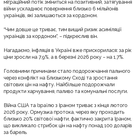
міграційний потік зміниться на позитивний, затягування
війни ускладнює повернення близько 6 мільйонів
українців, які залишаються за кордоном.
“Чим довше це триває, тим вищий ризик асиміляції
українців за кордоном”, – підкреслив він.
Нагадаємо, інфляція в Україні вже прискорилася: за рік
ціни зросли на 7,9%, а в березні 2026 року – на 1,7%.
Головними причинами стало подорожчання пального
через конфлікт на Близькому Сході та зростання
світових цін на нафту. Найбільше подорожчали
продукти харчування, паливо та комунальні послуги.
Війна США та Ізраїлю з Іраном триває з кінця лютого
2026 року. Ормузька протока, через яку проходить
близько 20% світової нафти, фактично закрита Іраном,
що викликало стрибок цін на нафту понад 100 доларів
за барель.