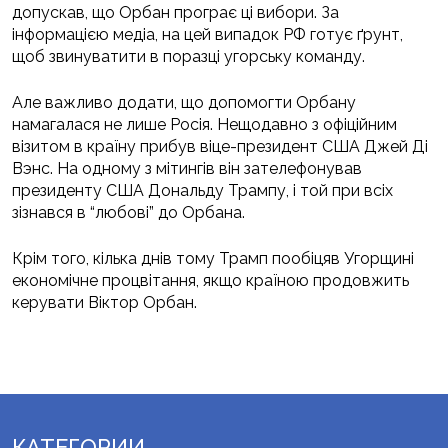
допускав, що Орбан програє ці вибори. За
інформацією медіа, на цей випадок РФ готує ґрунт,
щоб звинуватити в поразці угорську команду.
Але важливо додати, що допомогти Орбану
намагалася не лише Росія. Нещодавно з офіційним
візитом в країну прибув віце-президент США Джей Ді
Вэнс. На одному з мітингів він зателефонував
президенту США Дональду Трампу, і той при всіх
зізнався в “любові” до Орбана.
Крім того, кілька днів тому Трамп пообіцяв Угорщині
економічне процвітання, якщо країною продовжить
керувати Віктор Орбан.
КАТЕГОРИИ