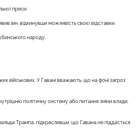
льної преси.
вив він, відкинувши можливість своєї відставки.
бинського народу.
х військових. У Гавані вважають, що на фоні загроз
нутрішню політичну систему або питання зміни влади,
ональда Трампа, підкресливши, що Гавана не піддасться