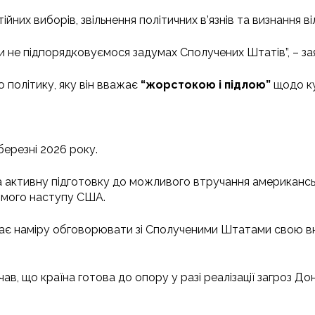
их виборів, звільнення політичних в’язнів та визнання ві
и не підпорядковуємося задумах Сполучених Штатів”, – зая
 політику, яку він вважає
“жорстокою і підлою”
щодо ку
березні 2026 року.
 активну підготовку до можливого втручання американськи
рямого наступу США.
е має наміру обговорювати зі Сполученими Штатами свою в
ав, що країна готова до опору у разі реалізації загроз Д