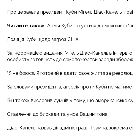
Про це заявив президент Куби Мігель Діас-Канель, пові
Читайте також:
Армія Куби готується до можливої “ві
Позиція Куби щодо загроз США
За інформацією видання, Мігель Діас-Канель в інтерв’
особисту готовність до самопожертви заради збереж
“Я не боюся. Я готовий віддати своє життя за революці
За словами президента, агресія проти Куби не матиме
Він також висловив сумнів у тому, що американське су
Ставлення до блокади та умов Вашингтона
Діас-Канель назвав дії адміністрації Трампа, зокрема 