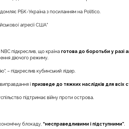
домляє РБК-Україна з посиланням на Politico.
йськової агресії США”
ю NBC підкреслив, що країна
готова до боротьби у разі
ення діючого режиму.
ю”, – підкреслив кубинський лідер.
 виправдання і
призведе до тяжких наслідків для всіх с
спільство підтримає війну проти острова.
економічну блокаду,
“несправедливими і підступними”
.