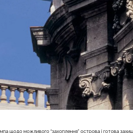
а щодо можливого “захоплення” острова і готова захищати