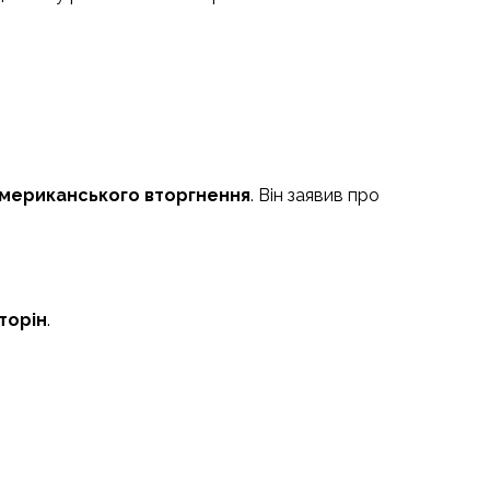
 американського вторгнення
. Він заявив про
торін
.