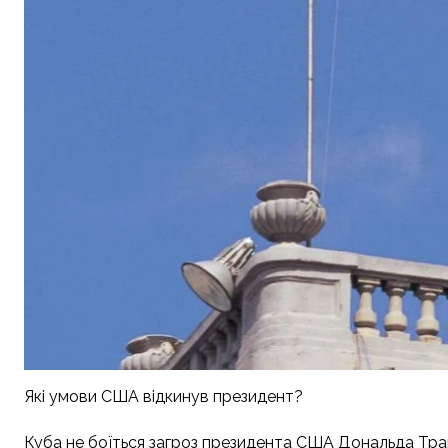
Які умови США відкинув президент?
Куба не боїться загроз президента США Дональда Трамп