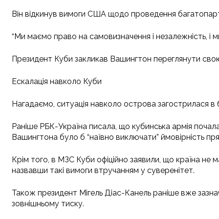
Він відкинув вимоги США щодо проведення багатопартійн
“Ми маємо право на самовизначення і незалежність, і м
Президент Куби закликав Вашингтон переглянути свою
Ескалація навколо Куби
Нагадаємо, ситуація навколо острова загострилася в 
Раніше РБК-Україна писала, що кубинська армія почала
Вашингтона було б “наївно виключати” ймовірність п
Крім того, в МЗС Куби офіційно заявили, що країна н
назвавши такі вимоги втручанням у суверенітет.
Також президент Мігель Діас-Канель раніше вже зазнач
зовнішньому тиску.