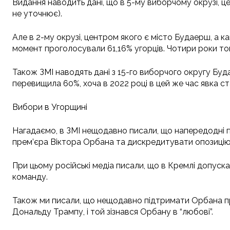
Видання наводить дані, що в 5-му виборчому окрузі, це
не уточнює).
Але в 2-му окрузі, центром якого є місто Будаерш, а к
момент проголосували 61,16% угорців. Чотири роки то
Також ЗМІ наводять дані з 15-го виборчого округу Буда
перевищила 60%, хоча в 2022 році в цей же час явка с
Вибори в Угорщині
Нагадаємо, в ЗМІ нещодавно писали, що напередодні п
прем’єра Віктора Орбана та дискредитувати опозицію
При цьому російські медіа писали, що в Кремлі допуска
команду.
Також ми писали, що нещодавно підтримати Орбана пр
Дональду Трампу, і той зізнався Орбану в “любові”.