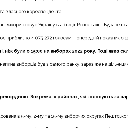
 та власного кореспондента.
ан використовує Україну в агітації. Репортаж з Будапешт
ює приблизно 4 075 272 голосам. Попередній показник о 11
і, ніж були о 15:00 на виборах 2022 року. Тоді явка ск
наплив виборців був з самого ранку, зараз же на дільниц
 рекордною. Зокрема, в районах, які голосують за п
ксована в 5-му, 2-му та 15-му виборчих округах Пештськог