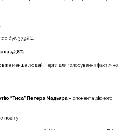
а
:00 був 37,98%.
лала 52,8%
.
ях вже менше людей. Черги для голосування фактично
артію “Тиса” Петерa Мадьяра
– опонента діючого
о повіту.