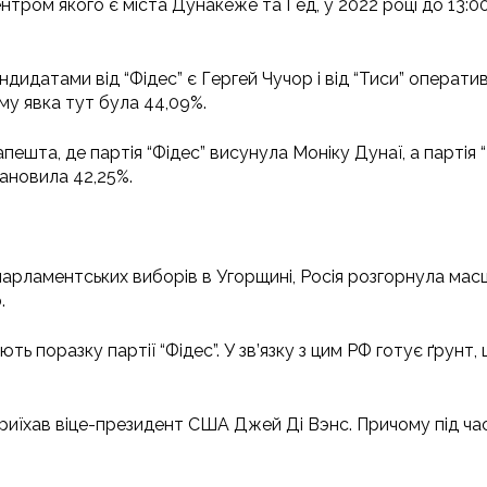
нтром якого є міста Дунакеже та Гед, у 2022 році до 13:00
андидатами від “Фідес” є Гергей Чучор і від “Тиси” операт
му явка тут була 44,09%.
пешта, де партія “Фідес” висунула Моніку Дунаї, а партія 
тановила 42,25%.
арламентських виборів в Угорщині, Росія розгорнула мас
.
ють поразку партії “Фідес”. У зв’язку з цим РФ готує ґру
иїхав віце-президент США Джей Ді Вэнс. Причому під час