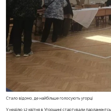
Стало відомо, де найбільше голосують угорці
У неділю 12 квітня в Угорщині стартували парламентськ