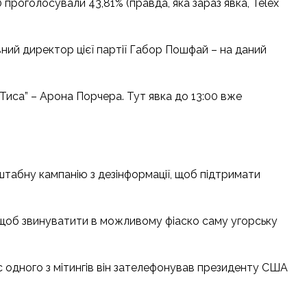
 проголосували 43,81% (правда, яка зараз явка, Telex
ивний директор цієї партії Габор Пошфай – на даний
“Тиса” – Арона Порчера. Тут явка до 13:00 вже
штабну кампанію з дезінформації, щоб підтримати
нт, щоб звинуватити в можливому фіаско саму угорську
 одного з мітингів він зателефонував президенту США