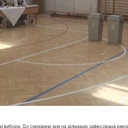
і вибори. До середини дня на дільницях зафіксована рекор