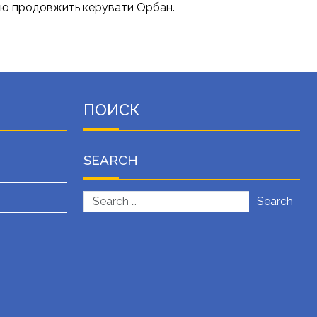
їною продовжить керувати Орбан.
ПОИСК
SEARCH
Search