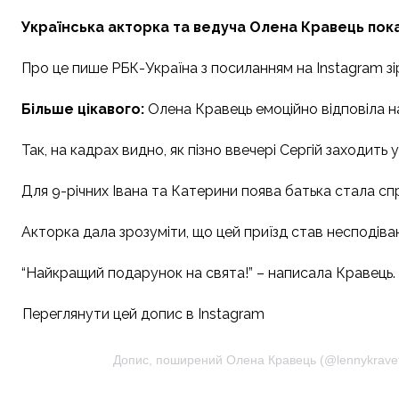
Українська акторка та ведуча Олена Кравець пока
Про це пише РБК-Україна з посиланням на Instagram зі
Більше цікавого:
Олена Кравець емоційно відповіла н
Так, на кадрах видно, як пізно ввечері Сергій заходить 
Для 9-річних Івана та Катерини поява батька стала сп
Акторка дала зрозуміти, що цей приїзд став несподіванк
“Найкращий подарунок на свята!” – написала Кравець.
Переглянути цей допис в Instagram
Допис, поширений Олена Кравець (@lennykrave