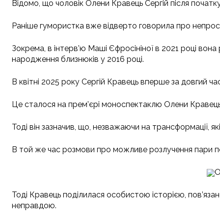
Відомо, що чоловік Олени Кравець Сергій після початк
Раніше гумористка вже відверто говорила про непрост
Зокрема, в інтерв’ю Маші Єфросініної в 2021 році вона
народження близнюків у 2016 році.
В квітні 2025 року Сергій Кравець вперше за довгий ч
Це сталося на прем’єрі моноспектаклю Олени Кравець у
Тоді він зазначив, що, незважаючи на трансформації, які
В той же час розмови про можливе розлучення пари пос
О
Тоді Кравець поділилася особистою історією, пов’язано
неправдою.