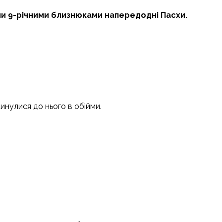
іми 9-річними близнюками напередодні Пасхи.
инулися до нього в обійми.