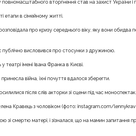
у повномасштабного вторгнення став на захист України і 
і етапи в сімейному житті.
 розповідала про кризу середнього віку, яку вони обидва п
ас публічно висловився про стосунки з дружиною.
 театрі імені Івана Франка в Києві.
 принесла війна, їхні почуття вдалося зберегти.
илилися після слів акторки зі сцени під час моноспектак
лена Кравець з чоловіком (фото: instagram.com/lennykrav
ю зі смертю матері, і зізналася, що на мамин запитання п