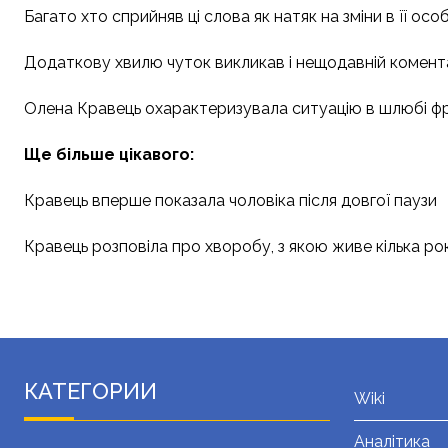
Багато хто сприйняв ці слова як натяк на зміни в її ос
Додаткову хвилю чуток викликав і нещодавній комента
Олена Кравець охарактеризувала ситуацію в шлюбі фраз
Ще більше цікавого:
Кравець вперше показала чоловіка після довгої паузи
Кравець розповіла про хворобу, з якою живе кілька рок
КАТЕГОРИИ
Wiki
Аналітика