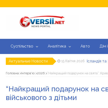
Суспільство
Аналітика
Авто
Дім і
Актуальные Новости
Ісландія т
15 Квітня 2026
Ізраїль та
15 Квітня 2026
“Барселона”
14 Квітня 2026
Головна
Інтерв'ю
2026
“Найкращий подарунок на свята”: Краве
Стюарт, Міл
14 Квітня 2026
Зеленський
14 Квітня 2026
“Найкращий подарунок на свя
“Моя друга
22 Квітня 2026
військового з дітьми