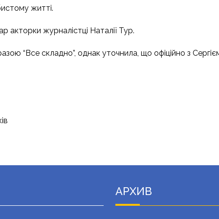
обистому житті.
р акторки журналістці Наталії Тур.
ою “Все складно”, однак уточнила, що офіційно з Сергієм
ів
АРХИВ