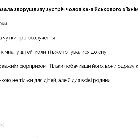
зала зворушливу зустріч чоловіка-військового з їхн
рки.
а чутки про розлучення
у кімнату дітей, коли ті вже готувалися до сну.
равжнім сюрпризом. Тільки побачивши його, вони одразу к
ою не тільки для дітей, але й для всієї родини.
ts)