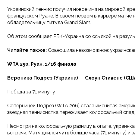
Украинский теннис получил новое имя на мировой ар
французском Руане. В своем первом в карьере матче 
обладательницу титула Grand Slam.
Об этом сообщает РБК-Украина со ссылкой на резуль
Читайте также:
Совершила невозможное: украинская
WTA 250, Руан. 1/16 финала
Вероника Подрез (Украина) — Слоун Стивенс (США) 
Победа за 71 минуту
Соперницей Подрез (WTA 206) стала именитая америка
звездная теннисистка переживает колоссальный спад в
Несмотря на колоссальную разницу в опыте, украинка
встречи. Матч длился чуть больше часа (71 минуту) и з