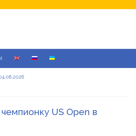
i
04.08.2026
а кому не начислят
еры: все детали
а чемпионку US Open в
енников