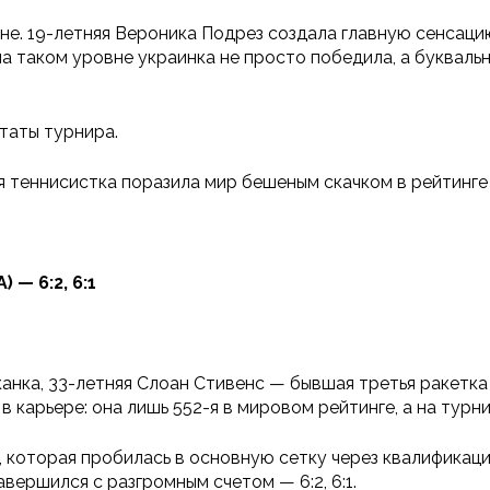
ене. 19-летняя Вероника Подрез создала главную сенсац
на таком уровне украинка не просто победила, а букваль
таты турнира.
 теннисистка поразила мир бешеным скачком в рейтинг
— 6:2, 6:1
нка, 33-летняя Слоан Стивенс — бывшая третья ракетка 
 карьере: она лишь 552-я в мировом рейтинге, а на турн
, которая пробилась в основную сетку через квалификац
авершился с разгромным счетом — 6:2, 6:1.