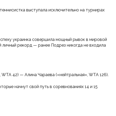
 теннисистка выступала исключительно на турнирах
 успеху украинка совершила мощный рывок в мировой
й личный рекорд — ранее Подрез никогда не входила
 WTA 42) — Алина Чараева («нейтральная», WTA 126).
орые начнут свой путь в соревнованиях 14 и 15