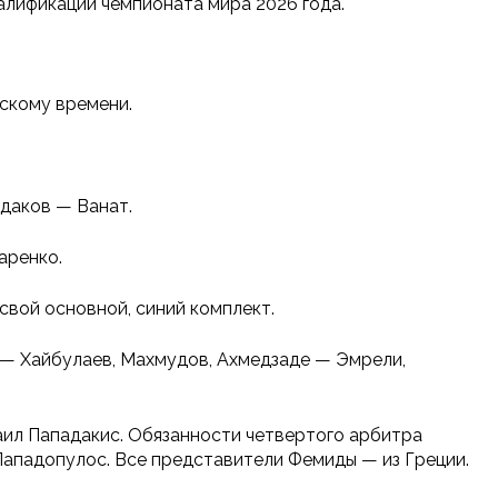
алификации чемпионата мира 2026 года.
вскому времени.
удаков — Ванат.
аренко.
вой основной, синий комплект.
 — Хайбулаев, Махмудов, Ахмедзаде — Эмрели,
аил Пападакис. Обязанности четвертого арбитра
Пападопулос. Все представители Фемиды — из Греции.