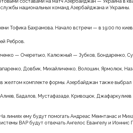
ртовыми составами на матч Азербайджан — Украина в кв
-службы национальных команд Азербайджана и Украины.
ени Тофика Бахрамова. Начало встречи — в 19:00 по кие
ей Ребров.
нченко — Очеретько, Калюжный — Зубков, Бондаренко, С
Шапаренко, Довбик, Михайличенко, Волошин, Ярмолюк, Наз
 в желтом комплекте формы. Азербайджан также выбрал с
Алиев, Бадалов, Мустафазаде, Кривоцюк, Джафаркулиев
На линиях ему будут помогать Андреас Меинтанас и Мих
системы ВАР будут отвечать Ангелос Евангелу и Ионнис 