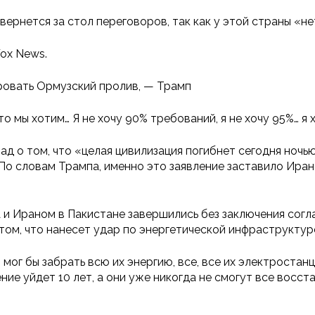
рнется за стол переговоров, так как у этой страны «не
ox News.
овать Ормузский пролив, — Трамп
о мы хотим… Я не хочу 90% требований, я не хочу 95%… я х
д о том, что «целая цивилизация погибнет сегодня ночью
о словам Трампа, именно это заявление заставило Иран с
и Ираном в Пакистане завершились без заключения согл
 том, что нанесет удар по энергетической инфраструктур
 мог бы забрать всю их энергию, все, все их электростанц
ние уйдет 10 лет, а они уже никогда не смогут все восст