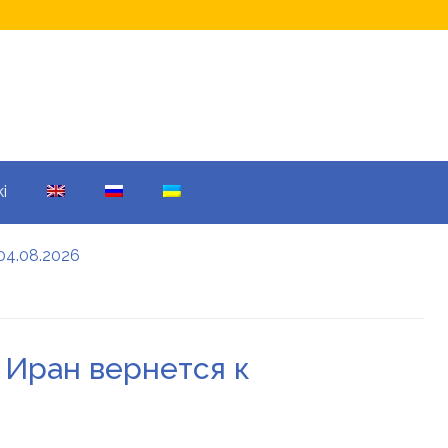
i
04.08.2026
а кому не начислят
еры: все детали
о Иран вернется к
енников