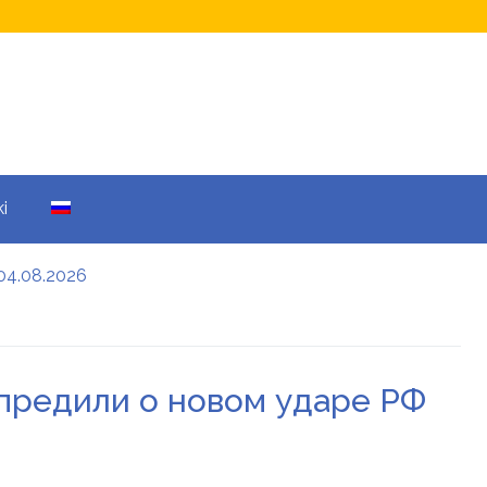
i
04.08.2026
а кому не начислят
еры: все детали
упредили о новом ударе РФ
енников