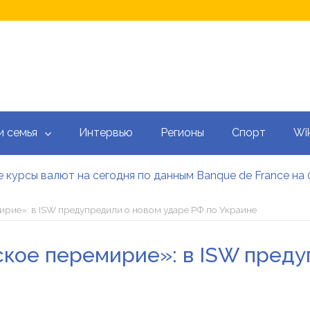
и семья
Интервью
Регионы
Спорт
Wik
 курсы валют на сегодня по данным Banque de France на 
 калькулятор: как рассчитать ежемесячный платеж
тысяч гривен военным: кто может получить эти выплаты, 
ирие»: в ISW предупредили о новом ударе РФ по Украине
аградил Свириденко орденом после ее отставки
е встретился со «Слугами народа» как кандидат в премь
ское перемирие»: в ISW пред
 сегодня онлайн: Оперативный обзор НБУ, банков и обм