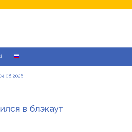
i
04.08.2026
а кому не начислят
еры: все детали
ился в блэкаут
енников