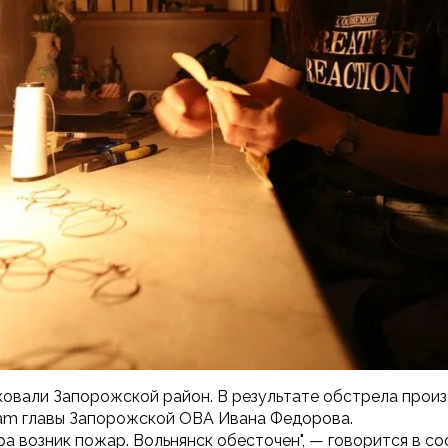
аковали Запорожской район. В результате обстрела произ
ram главы Запорожской ОВА Ивана Федорова.
а возник пожар. Вольнянск обесточен", — говорится в с