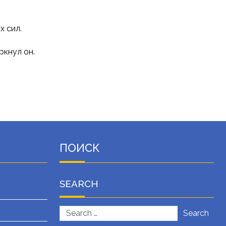
 сил.
ркнул он.
ПОИСК
SEARCH
Search