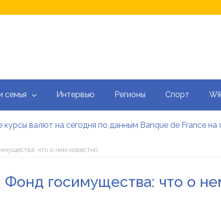
и семья
Интервью
Регионы
Спорт
Wik
 курсы валют на сегодня по данным Banque de France на 
 калькулятор: как рассчитать ежемесячный платеж
тысяч гривен военным: кто может получить эти выплаты, 
мущества: что о нем известно
аградил Свириденко орденом после ее отставки
е встретился со «Слугами народа» как кандидат в премь
 Фонд госимущества: что о не
 сегодня онлайн: Оперативный обзор НБУ, банков и обм