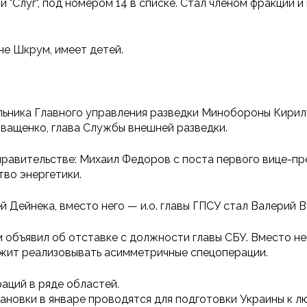
 "Слуг", под номером 14 в списке. Стал членом фракции 
не Шкрум, имеет детей.
альника Главного управления разведки Минобороны Кири
Иващенко, глава Службы внешней разведки.
правительстве: Михаил Федоров с поста первого вице-
во энергетики.
 Дейнека, вместо него — и.о. главы ГПСУ стал Валерий 
м объявил об отставке с должности главы СБУ. Вместо н
олжит реализовывать асимметричные спецоперации.
аций в ряде областей.
ановки в январе проводятся для подготовки Украины к л