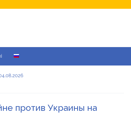
i
04.08.2026
а кому не начислят
еры: все детали
ойне против Украины на
енников