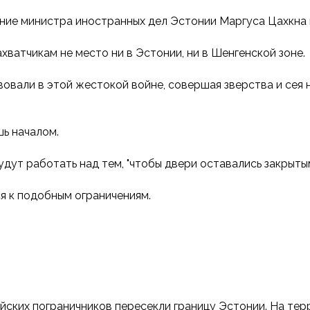
ние министра иностранных дел Эстонии Маргуса Цахкна в
хватчикам не место ни в Эстонии, ни в Шенгенской зоне.
овали в этой жестокой войне, совершая зверства и сея н
шь началом.
удут работать над тем, "чтобы двери оставались закрыты
я к подобным ограничениям.
ийских пограничников пересекли границу Эстонии. На те