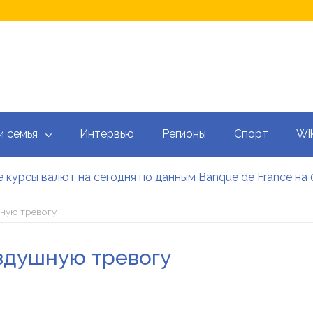
и семья
Интервью
Регионы
Спорт
Wik
 курсы валют на сегодня по данным Banque de France на 
 калькулятор: как рассчитать ежемесячный платеж
тысяч гривен военным: кто может получить эти выплаты, 
шную тревогу
аградил Свириденко орденом после ее отставки
е встретился со «Слугами народа» как кандидат в премь
оздушную тревогу
 сегодня онлайн: Оперативный обзор НБУ, банков и обм