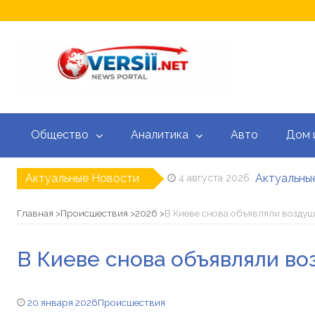
Общество
Аналитика
Авто
Дом 
Актуальные Новости
Актуальные
4 августа 2026
Кредитный
3 августа 2026
Доплата 10 
20 июля 2026
Главная
Происшествия
2026
В Киеве снова объявляли возду
Зеленский н
15 июля 2026
Корецкий уж
15 июля 2026
В Киеве снова объявляли в
Курс валют
5 августа 2026
20 января 2026
Происшествия