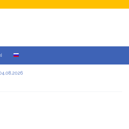
i
04.08.2026
а кому не начислят
еры: все детали
енников