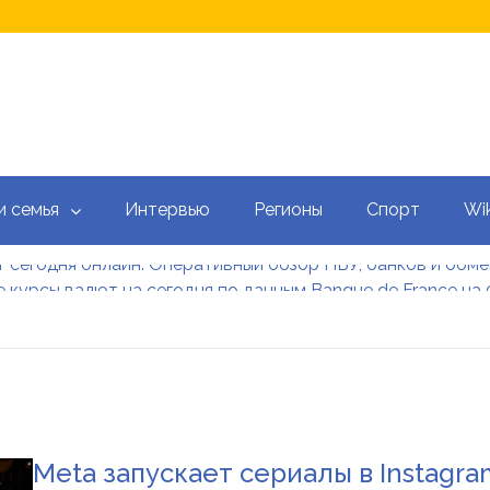
и семья
Интервью
Регионы
Спорт
Wik
 сегодня онлайн: Оперативный обзор НБУ, банков и обм
 курсы валют на сегодня по данным Banque de France на 
 калькулятор: как рассчитать ежемесячный платеж
тысяч гривен военным: кто может получить эти выплаты, 
аградил Свириденко орденом после ее отставки
е встретился со «Слугами народа» как кандидат в премь
 сегодня онлайн: Оперативный обзор НБУ, банков и обм
Meta запускает сериалы в Instagra