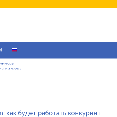
i
енников
04.08.2026
а кому не начислят
еры: все детали
енников
m: как будет работать конкурент