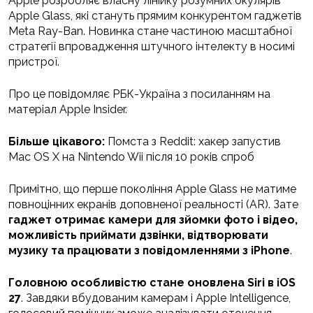
Apple розробляє власну лінійку розумних окулярів
Apple Glass, які стануть прямим конкурентом гаджетів
Meta Ray-Ban. Новинка стане частиною масштабної
стратегії впровадження штучного інтелекту в носимі
пристрої.
Про це повідомляє РБК-Україна з посиланням на
матеріал Apple Insider.
Більше цікавого:
Помста з Reddit: хакер запустив
Mac OS X на Nintendo Wii після 10 років спроб
Примітно, що перше покоління Apple Glass не матиме
повноцінних екранів доповненої реальності (AR). Зате
гаджет отримає камери для зйомки фото і відео,
можливість приймати дзвінки, відтворювати
музику та працювати з повідомленнями з iPhone
.
Головною особливістю стане оновлена Siri в iOS
27
. Завдяки вбудованим камерам і Apple Intelligence,