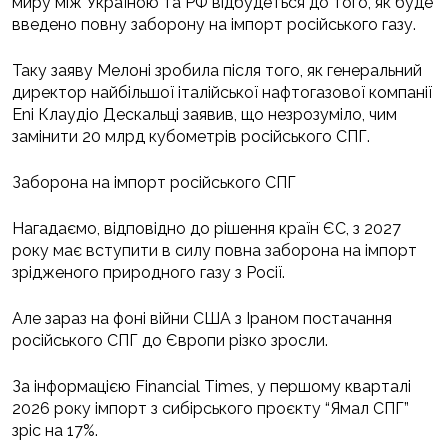
миру між Україною та РФ відбудеться до того, як буде
введено повну заборону на імпорт російського газу.
Таку заяву Мелоні зробила після того, як генеральний
директор найбільшої італійської нафтогазової компанії
Eni Клаудіо Дескальці заявив, що незрозуміло, чим
замінити 20 млрд кубометрів російського СПГ.
Заборона на імпорт російського СПГ
Нагадаємо, відповідно до рішення країн ЄС, з 2027
року має вступити в силу повна заборона на імпорт
зрідженого природного газу з Росії.
Але зараз на фоні війни США з Іраном постачання
російського СПГ до Європи різко зросли.
За інформацією Financial Times, у першому кварталі
2026 року імпорт з сибірського проєкту “Ямал СПГ”
зріс на 17%.