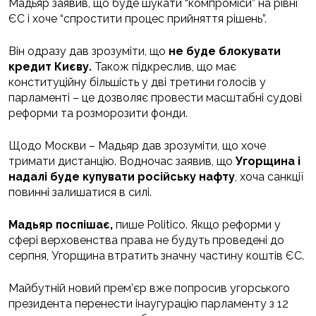
Мадьяр заявив, що буде шукати “компроміси” на рівні
ЄС і хоче “спростити процес прийняття рішень”.
Він одразу дав зрозуміти, що
не буде блокувати
кредит Києву.
Також підкреслив, що має
конституційну більшість у дві третини голосів у
парламенті – це дозволяє провести масштабні судові
реформи та розморозити фонди.
Щодо Москви – Мадьяр дав зрозуміти, що хоче
тримати дистанцію. Водночас заявив, що
Угорщина і
надалі буде купувати російську нафту
, хоча санкції
повинні залишатися в силі.
Мадьяр поспішає,
пише Politico. Якщо реформи у
сфері верховенства права не будуть проведені до
серпня, Угорщина втратить значну частину коштів ЄС.
Майбутній новий прем’єр вже попросив угорського
президента перенести інаугурацію парламенту з 12