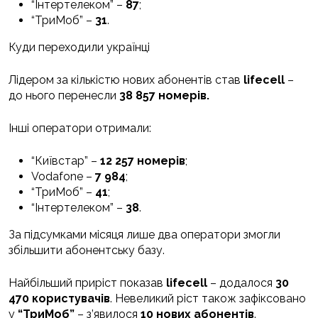
“Інтертелеком” –
87
;
“ТриМоб” –
31
.
Куди переходили українці
Лідером за кількістю нових абонентів став
lifecell
–
до нього перенесли
38 857 номерів.
Інші оператори отримали:
“Київстар” –
12 257 номерів
;
Vodafone –
7 984
;
“ТриМоб” –
41
;
“Інтертелеком” –
38
.
За підсумками місяця лише два оператори змогли
збільшити абонентську базу.
Найбільший приріст показав
lifecell
– додалося
30
470 користувачів
. Невеликий ріст також зафіксовано
у
“ТриМоб”
– з’явилося
10 нових абонентів
.