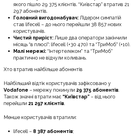
якого пішло 29 375 клієнтів. “Київстар” втратив 21
297 абонентів.
Головний вигодонабувач:
Лідером симпатій
став lifecell – до нього перейшли 38 857 нових
користувачів.
Чистий приріст:
Лише два оператори закінчили
місяць “в плюсі”: lifecell (+30 470) та “ТриМоб” (+10).
Малі мережі:
“Інтертелеком” та “ТриМоб”
практично не відчули коливань.
Хто втратив найбільше абонентів
Найбільший відтік користувачів зафіксовано у
Vodafone
– мережу покинули
29 375 абонентів
.
Також значні втрати має
“Київстар”
– від нього
перейшли
21 297 клієнтів
.
Менше користувачів втратили:
lifecell –
8 387 абонентів
;