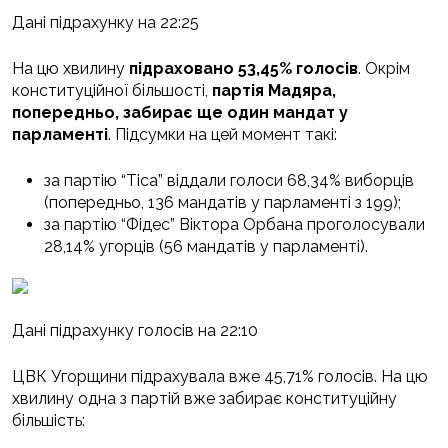
Дані підрахунку на 22:25
На цю хвилину
підраховано 53,45% голосів
. Окрім
конституційної більшості,
партія Мадяра,
попередньо, забирає ще один мандат у
парламенті
. Підсумки на цей момент такі:
за партію “Тіса” віддали голоси 68,34% виборців
(попередньо, 136 мандатів у парламенті з 199);
за партію “Фідес” Віктора Орбана проголосували
28,14% угорців (56 мандатів у парламенті).
Дані підрахунку голосів на 22:10
ЦВК Угорщини підрахувала вже 45,71% голосів. На цю
хвилину одна з партій вже забирає конституційну
більшість: