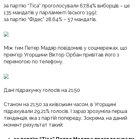
за партію “Тіса” проголосували 67,84% виборців – це
135 мандатів у парламенті (всього 199);
за партію “Фідес” 28,64% – 57 мандатів.
Між тим Петер Мадяр повідомив у соцмережах, що
прем’єр Угорщини Віктор Орбан привітав його з
перемогою по телефону.
Дані підрахунку голосів на 21:50
Станом на 21:50 за київським часом, в Угорщині
підрахували 29,21% голосів. І зараз зрозуміла перша
тенденція, яка з партій попереду. Зокрема, на даний
момент результат такий: