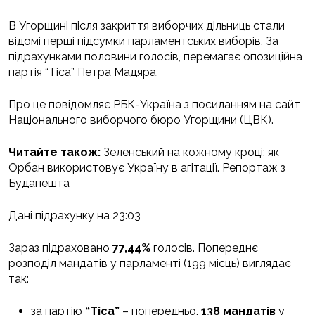
В Угорщині після закриття виборчих дільниць стали
відомі перші підсумки парламентських виборів. За
підрахунками половини голосів, перемагає опозиційна
партія “Тіса” Петра Мадяра.
Про це повідомляє РБК-Україна з посиланням на сайт
Національного виборчого бюро Угорщини (ЦВК).
Читайте також:
Зеленський на кожному кроці: як
Орбан використовує Україну в агітації. Репортаж з
Будапешта
Дані підрахунку на 23:03
Зараз підраховано
77,44%
голосів. Попереднє
розподіл мандатів у парламенті (199 місць) виглядає
так:
за партію
“Тіса”
– попередньо,
138 мандатів
у