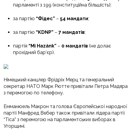
парламенті з 199 (конституційна більшість);
за партію
“Фідес”
–
54 мандати
;
за партію
“KDNP”
–
7 мандатів
;
партія
“Mi Hazánk”
–
0 мандатів
(не долає
прохідний бар’єр).
Німецький канцлер Фрідріх Мерц та генеральний
секретар НАТО Марк Рютте привітали Петра Мадяра
з перемогою по телефону.
Емманюель Макрон та голова Європейської народної
партії Манфред Вебер також привітали лідера партії
“Тіса” з перемогою на парламентських виборах в
Угорщині.