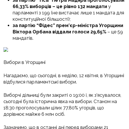
за партію “Тіса” Петра Мадяра проголосували
66,33% виборців – це рівно 132 мандати
у
парламенті з 199 (не вистачає лише 1 мандата для
конституційної більшості);
за партію “Фідес” прем’єр-міністра Угорщини
Віктора Орбана віддали голоси 29,65%
– це 59
мандатів.
Вибори в Угорщині
Нагадаємо, що сьогодні, в неділю, 12 квітня, в Угорщині
відбулися парламентські вибори.
Виборчі дільниці були закриті о 19:00 і, як з’ясувалося,
сьогодні була історична явка на вибори. Станом на
18:30 проголосували цілих 77,80% угорців, що
дорівнює майже 6 млн осіб.
Зазначимо, що в останні дні перед виборами 21