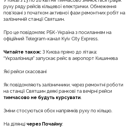
У Києві з 13 по 28 квітня тимчасово змінюється графік
руху ряду рейсів кільцевої електрички. Обмеження
пов’язані з початком активної фази ремонтних робіт на
залізничній станції Святшин.
Про це повідомляє РБК-Україна з посиланням на
офіційний Telegram-канал Kyiv City Express.
Читайте також:
З Києва прямо до літака:
“Укрзалізниця” запускає рейс в аеропорт Кишинева
Які рейси скасовані
Як повідомляють залізничники, через ремонтні роботи
на станції Святшин деякі ранкові та вечірні рейси
тимчасово не будуть курсувати
.
Зміни стосуються обох напрямків руху по кільцю.
На ділянці
через Почайну
: