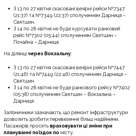
З 13 по 27 квітня скасовані вечірні рейси №7347
(21:37) та №7349 (22:37) сполученням Дарниця –
Святшин.
З 14 по 28 квітня не буде курсувати ранковий
рейс №7302 (05:44) сполученням Святшин –
Почайна – Дарниця.
На ділянці
через Вокзальну
:
З 13 по 27 квітня скасовані вечірні рейси №7447
(21:46) та №7449 (22:46) сполученням Дарниця –
Святшин.
З 14 по 28 квітня не буде ранкового рейсу №7402
(05:38) сполученням Святшин – Вокзальна –
Дарниця.
Залізничники зазначають, що ремонт інфраструктури
дозволить зробити перевезення більш надійними.
Пасажирів просять
враховувати ці зміни при
плануванні поїздок по
місту.