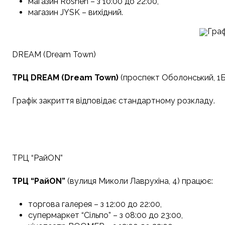
магазин Roshen – з 10:00 до 22:00,
магазин JYSK – вихідний.
Граф
DREAM (Dream Town)
ТРЦ DREAM (Dream Town)
(проспект Оболонський, 1Б
Графік закриття відповідає стандартному розкладу.
ТРЦ “РайON”
ТРЦ “РайON”
(вулиця Миколи Лаврухіна, 4) працює:
торгова галерея – з 12:00 до 22:00,
супермаркет “Сільпо” – з 08:00 до 23:00,