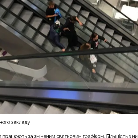
ного закладу
и працюють за зміненим святковим графіком. Більшість з ни