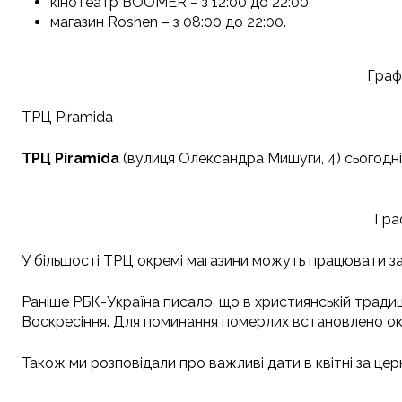
кінотеатр BOOMER – з 12:00 до 22:00,
магазин Roshen – з 08:00 до 22:00.
Граф
ТРЦ Piramida
ТРЦ Piramida
(вулиця Олександра Мишуги, 4) сьогодн
Гра
У більшості ТРЦ окремі магазини можуть працювати за
Раніше РБК-Україна писало, що в християнській традиц
Воскресіння. Для поминання померлих встановлено окр
Також ми розповідали про важливі дати в квітні за це