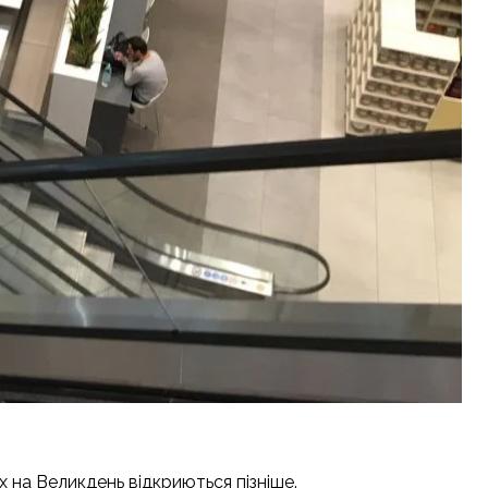
х на Великдень відкриються пізніше.