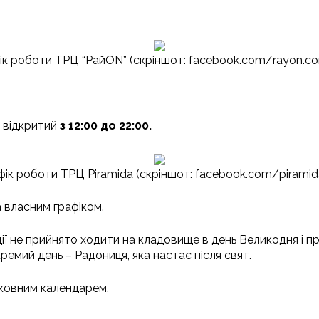
ік роботи ТРЦ “РайON” (скріншот: facebook.com/rayon.co
і відкритий
з 12:00 до 22:00.
фік роботи ТРЦ Piramida (скріншот: facebook.com/piramid
 власним графіком.
ії не прийнято ходити на кладовище в день Великодня і п
емий день – Радониця, яка настає після свят.
рковним календарем.