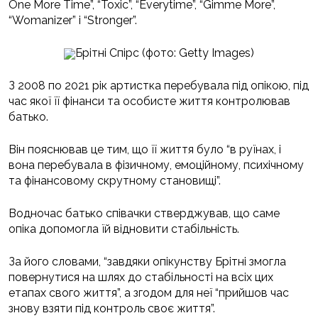
One More Time”, “Toxic”, “Everytime”, “Gimme More”,
“Womanizer” і “Stronger”.
Брітні Спірс (фото: Getty Images)
З 2008 по 2021 рік артистка перебувала під опікою, під
час якої її фінанси та особисте життя контролював
батько.
Він пояснював це тим, що її життя було “в руїнах, і
вона перебувала в фізичному, емоційному, психічному
та фінансовому скрутному становищі”.
Водночас батько співачки стверджував, що саме
опіка допомогла їй відновити стабільність.
За його словами, “завдяки опікунству Брітні змогла
повернутися на шлях до стабільності на всіх цих
етапах свого життя”, а згодом для неї “прийшов час
знову взяти під контроль своє життя”.