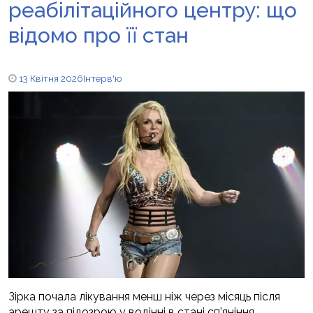
реабілітаційного центру: що
відомо про її стан
13 Квітня 2026
Інтерв'ю
Зірка почала лікування менш ніж через місяць після
арешту за підозрою у водінні в стані сп’яніння