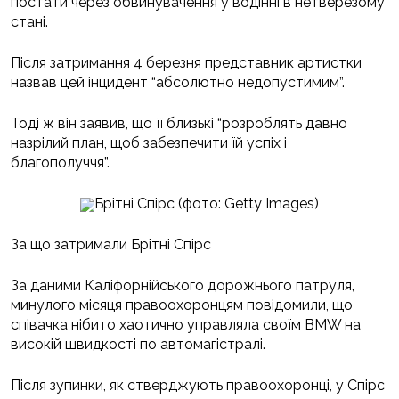
постати через обвинувачення у водінні в нетверезому
стані.
Після затримання 4 березня представник артистки
назвав цей інцидент “абсолютно недопустимим”.
Тоді ж він заявив, що її близькі “розроблять давно
назрілий план, щоб забезпечити їй успіх і
благополуччя”.
Брітні Спірс (фото: Getty Images)
За що затримали Брітні Спірс
За даними Каліфорнійського дорожнього патруля,
минулого місяця правоохоронцям повідомили, що
співачка нібито хаотично управляла своїм BMW на
високій швидкості по автомагістралі.
Після зупинки, як стверджують правоохоронці, у Спірс