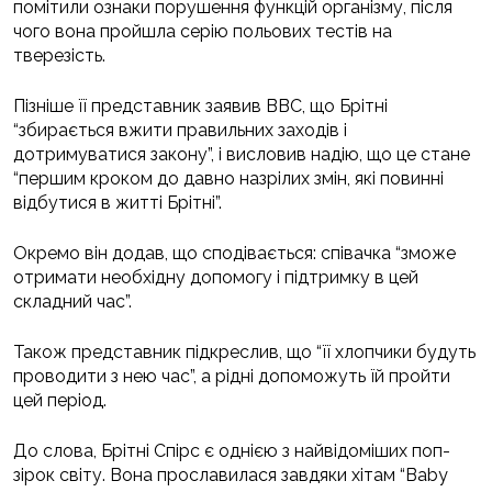
помітили ознаки порушення функцій організму, після
чого вона пройшла серію польових тестів на
тверезість.
Пізніше її представник заявив BBC, що Брітні
“збирається вжити правильних заходів і
дотримуватися закону”, і висловив надію, що це стане
“першим кроком до давно назрілих змін, які повинні
відбутися в житті Брітні”.
Окремо він додав, що сподівається: співачка “зможе
отримати необхідну допомогу і підтримку в цей
складний час”.
Також представник підкреслив, що “її хлопчики будуть
проводити з нею час”, а рідні допоможуть їй пройти
цей період.
До слова, Брітні Спірс є однією з найвідоміших поп-
зірок світу. Вона прославилася завдяки хітам “Baby