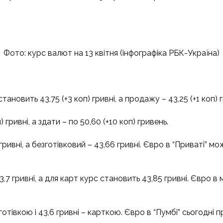
Фото: курс валют на 13 квітня (інфографіка РБК-Україна)
ановить 43,75 (+3 коп) гривні, а продажу – 43,25 (+1 коп) г
гривні, а здати – по 50,60 (+10 коп) гривень.
ивні, а безготівковий – 43,66 гривні. Євро в “Приваті” можн
 гривні, а для карт курс становить 43,85 гривні. Євро в м
отівкою і 43,6 гривні – карткою. Євро в “Пумбі” сьогодні п