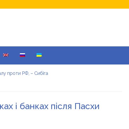
лу проти РФ, – Сибіга
 що домовилися
а Лігу чемпіонів
Warner Bros: у чому причина
му причина
ках і банках після Пасхи
рою