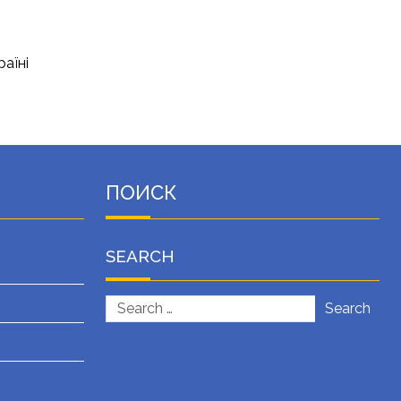
раїні
ПОИСК
SEARCH
Search