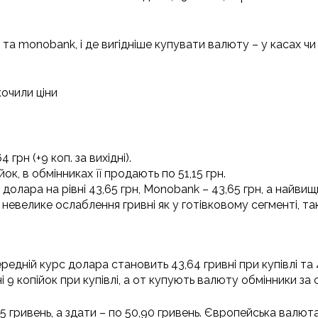
а monobank, і де вигідніше купувати валюту – у касах чи 
кочили ціни
грн (+9 коп. за вихідні).
к, в обмінниках її продають по 51,15 грн.
лара на рівні 43,65 грн, Monobank – 43,65 грн, а найвищ
невелике ослаблення гривні як у готівковому сегменті, так
редній курс долара становить 43,64 гривні при купівлі та 4
і 9 копійок при купівлі, а от купують валюту обмінники за
гривень, а здати – по 50,90 гривень. Європейська валюта в