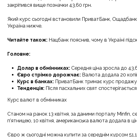
закріпився вище позначки 43,60 грн.
Який курс сьогодні встановили ПриватБанк, Ощадбанк т
Україна нижче.
Читайте також:
Нацбанк пояснив, чому в Україні підс
Головне:
Долар в обмінниках:
Середня ціна зросла до 43,64 
Євро стрімко дорожчає:
Валюта додала 20 копійо
Курс в банках:
ПриватБанк тримає курс продажу до
Тенденція:
Після пасхальних свят спостерігається 
Курс валют в обмінниках
Станом на ранок 13 квітня, за даними порталу Minfin, се
п’ятницею, 10 квітня, американська валюта додала в цін
Євро ж сьогодні можна купити за середнім курсом 51,15 