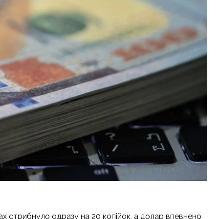
ках стрибнуло одразу на 20 копійок, а долар впевнено