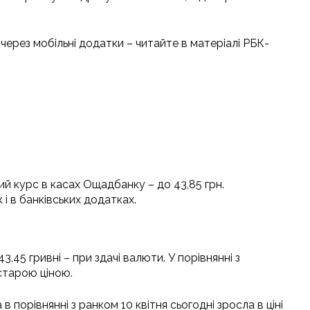
через мобільні додатки – читайте в матеріалі РБК-
ий курс в касах Ощадбанку – до 43,85 грн.
 і в банківських додатках.
3,45 гривні – при здачі валюти. У порівнянні з
 старою ціною.
 порівнянні з ранком 10 квітня сьогодні зросла в ціні