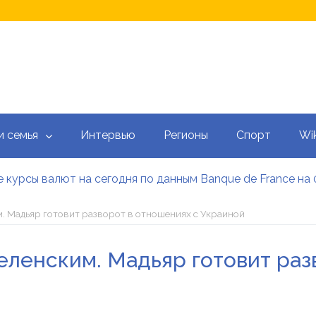
и семья
Интервью
Регионы
Спорт
Wik
 курсы валют на сегодня по данным Banque de France на 
 калькулятор: как рассчитать ежемесячный платеж
тысяч гривен военным: кто может получить эти выплаты, 
. Мадьяр готовит разворот в отношениях с Украиной
аградил Свириденко орденом после ее отставки
е встретился со «Слугами народа» как кандидат в премь
еленским. Мадьяр готовит раз
 сегодня онлайн: Оперативный обзор НБУ, банков и обм