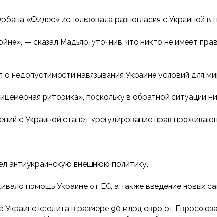
Орбана «Фидес» использовала разногласия с Украиной в 
йне», — сказал Мадьяр, уточнив, что никто не имеет прав
л о недопустимости навязывания Украине условий для ми
ицемерная риторика», поскольку в обратной ситуации ни
ений с Украиной станет урегулирование прав проживающ
вел антиукраинскую внешнюю политику.
ивало помощь Украине от ЕС, а также введение новых са
 Украине кредита в размере 90 млрд евро от Евросоюза