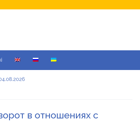
i
04.08.2026
а кому не начислят
еры: все детали
ворот в отношениях с
енников