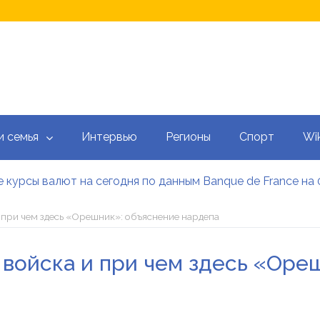
и семья
Интервью
Регионы
Спорт
Wik
 курсы валют на сегодня по данным Banque de France на 
 калькулятор: как рассчитать ежемесячный платеж
тысяч гривен военным: кто может получить эти выплаты, 
 при чем здесь «Орешник»: объяснение нардепа
аградил Свириденко орденом после ее отставки
е встретился со «Слугами народа» как кандидат в премь
 войска и при чем здесь «Оре
 сегодня онлайн: Оперативный обзор НБУ, банков и обм