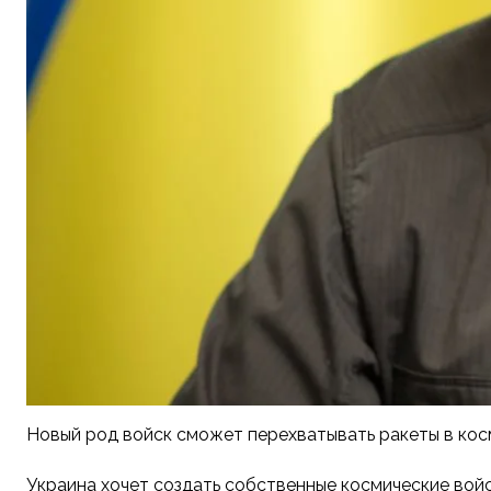
Новый род войск сможет перехватывать ракеты в ко
Украина хочет создать собственные космические войс