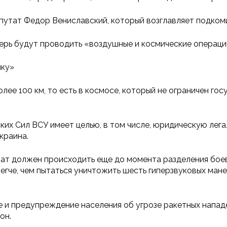
путат Федор Вениславский, который возглавляет подком
ерь будут проводить «воздушные и космические операци
ику»
ее 100 км, то есть в космосе, который не ограничен го
их Сил ВСУ имеет целью, в том числе, юридическую лег
краина.
ат должен происходить еще до момента разделения боевы
егче, чем пытаться уничтожить шесть гиперзвуковых мане
 и предупреждение населения об угрозе ракетных нападе
он.