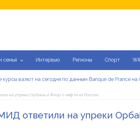
и семья
Интервью
Регионы
Спорт
Wik
 курсы валют на сегодня по данным Banque de France на 
 калькулятор: как рассчитать ежемесячный платеж
тысяч гривен военным: кто может получить эти выплаты, 
или на упреки Орбана и Фицо о нефти из России
аградил Свириденко орденом после ее отставки
е встретился со «Слугами народа» как кандидат в премь
МИД ответили на упреки Орба
 сегодня онлайн: Оперативный обзор НБУ, банков и обм