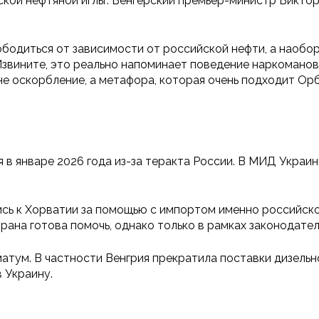
йской нефтяной иглы". Венгерский премьер-министр Викт
свободиться от зависимости от российской нефти, а наоб
Извините, это реально напоминает поведение наркоманов
не оскорбление, а метафора, которая очень подходит Орб
в январе 2026 года из-за теракта России. В МИД Украин
лись к Хорватии за помощью с импортом именно российск
ана готова помочь, однако только в рамках законодател
атум. В частности Венгрия прекратила поставки дизельно
 Украину.