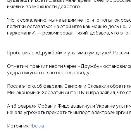
Будапешт и Братислава имели время "слезть с росси
имели и возможности для этого.
"Но, к сожалению, мы не видим не то, что попыток о
попытки оставаться на этой игле как можно дольше… 
наркомании", — резюмировал Тихий, добавив, что это 
Проблемы с «Дружбой» и ультиматум друзей России
Отметим, транзит нефти через «Дружбу» остановился 
удара оккупантов по нефтепроводу.
После этого, 16 февраля, Венгрия и Словакия обрати
Минэкономики Хорватии Анте Шушняра заявил, что стр
А 18 февраля Орбан и Фицо выдвинули Украине ультим
начала угрожать прекратить импорт электроэнергии в
Источник:
rbc.ua