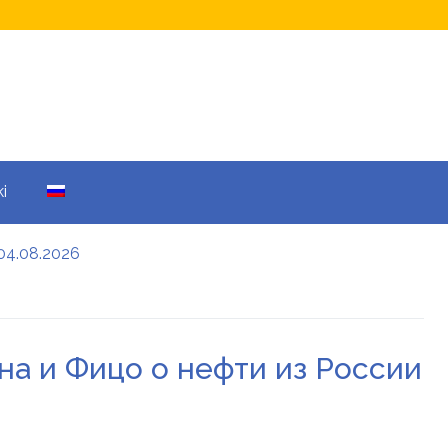
i
04.08.2026
а кому не начислят
еры: все детали
на и Фицо о нефти из России
енников