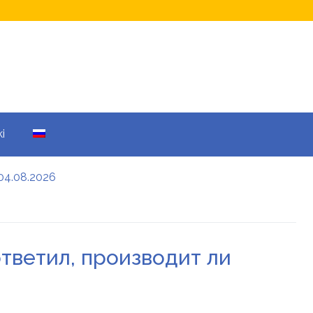
i
04.08.2026
а кому не начислят
еры: все детали
тветил, производит ли
енников