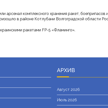
зили арсенал комплексного хранения ракет, боеприпасов 
оизошло в районе Котлубани Волгоградской области Рос
украинскими ракетами FP-5 «Фламинго».
АРХИВ
Август 2026
Июль 2026
я