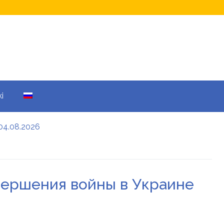
i
04.08.2026
а кому не начислят
еры: все детали
авершения войны в Украине
енников