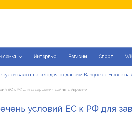
и семья
Интервью
Регионы
Спорт
Wik
 курсы валют на сегодня по данным Banque de France на 
 калькулятор: как рассчитать ежемесячный платеж
тысяч гривен военным: кто может получить эти выплаты, 
овий ЕС к РФ для завершения войны в Украине
аградил Свириденко орденом после ее отставки
е встретился со «Слугами народа» как кандидат в премь
речень условий ЕС к РФ для з
 сегодня онлайн: Оперативный обзор НБУ, банков и обм