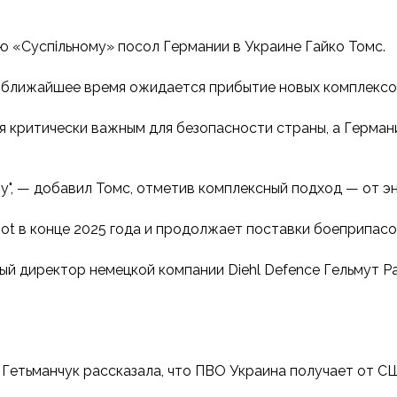
ю «Суспільному» посол Германии в Украине Гайко Томс.
 в ближайшее время ожидается прибытие новых комплексо
я критически важным для безопасности страны, а Герман
ну", — добавил Томс, отметив комплексный подход — от 
iot в конце 2025 года и продолжает поставки боеприпа
ный директор немецкой компании Diehl Defence Гельмут Ра
 Гетьманчук рассказала, что ПВО Украина получает от С