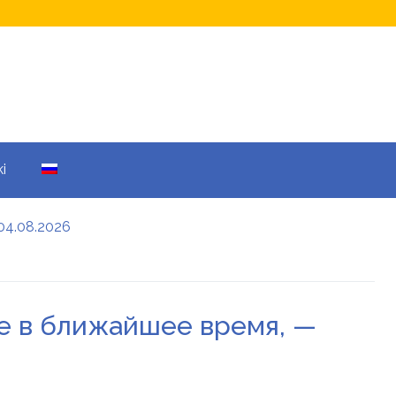
i
04.08.2026
а кому не начислят
еры: все детали
е в ближайшее время, —
енников