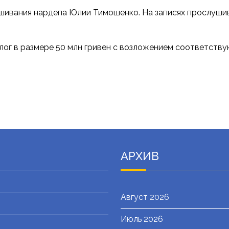
шивания нардепа Юлии Тимошенко. На записях прослушив
лог в размере 50 млн гривен с возложением соответств
АРХИВ
Август 2026
Июль 2026
я