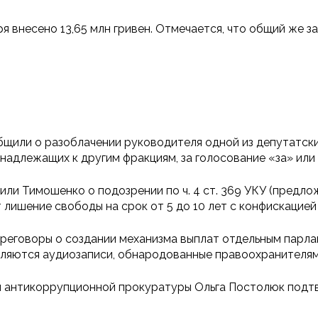
я внесено 13,65 млн гривен. Отмечается, что общий же з
бщили о разоблачении руководителя одной из депутатск
надлежащих к другим фракциям, за голосование «за» или
или Тимошенко о подозрении по ч. 4 ст. 369 УКУ (предл
лишение свободы на срок от 5 до 10 лет с конфискацией
ереговоры о создании механизма выплат отдельным парл
вляются аудиозаписи, обнародованные правоохранителям
й антикоррупционной прокуратуры Ольга Постолюк подт