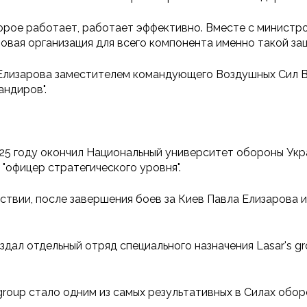
оторое работает, работает эффективно. Вместе с минист
вая организация для всего компонента именно такой защ
 Елизарова заместителем командующего Воздушных Сил ВС
андиров".
025 году окончил Национальный университет обороны Укр
"офицер стратегического уровня".
ствии, после завершения боев за Киев Павла Елизарова 
дал отдельный отряд специального назначения Lasar's g
roup стало одним из самых результативных в Силах обор