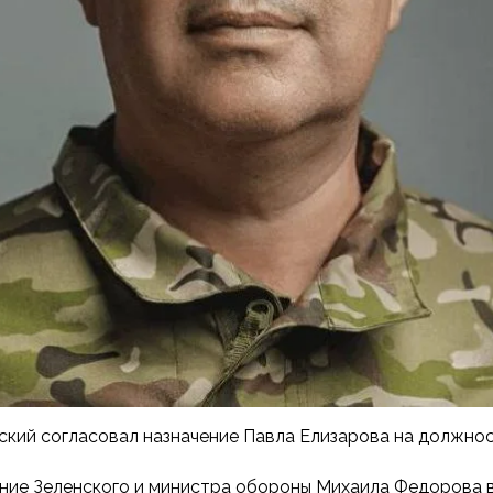
нский согласовал назначение Павла Елизарова на должн
ние Зеленского и министра обороны Михаила Федорова в