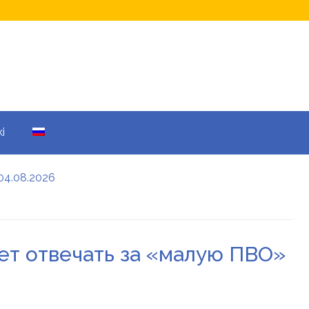
i
04.08.2026
а кому не начислят
еры: все детали
ет отвечать за «малую ПВО»
енников