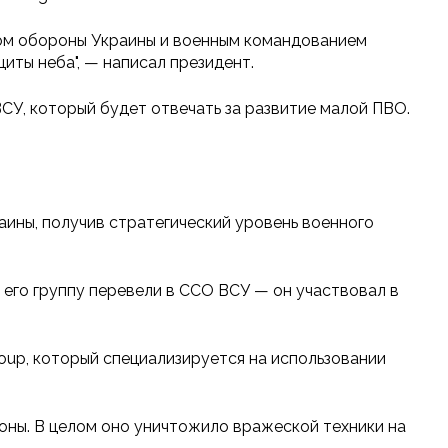
ром обороны Украины и военным командованием
иты неба", — написал президент.
У, который будет отвечать за развитие малой ПВО.
аины, получив стратегический уровень военного
и его группу перевели в ССО ВСУ — он участвовал в
roup, который специализируется на использовании
оны. В целом оно уничтожило вражеской техники на