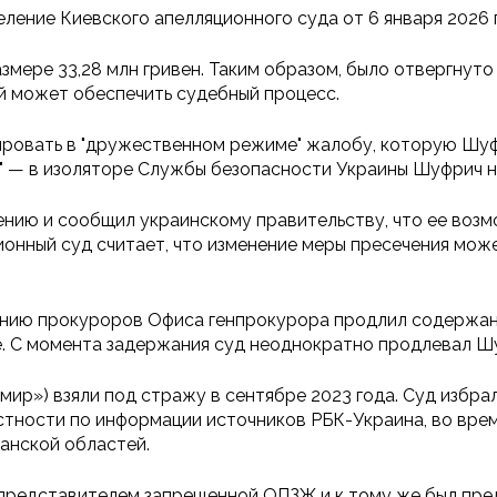
ение Киевского апелляционного суда от 6 января 2026 
змере 33,28 млн гривен. Таким образом, было отвергнуто
 может обеспечить судебный процесс.
ировать в "дружественном режиме" жалобу, которую Шуфр
" — в изоляторе Службы безопасности Украины Шуфрич н
ению и сообщил украинскому правительству, что ее воз
ционный суд считает, что изменение меры пресечения мо
лению прокуроров Офиса генпрокурора продлил содержан
е. С момента задержания суд неоднократно продлевал 
ир») взяли под стражу в сентябре 2023 года. Суд избрал
астности по информации источников РБК-Украина, во вр
анской областей.
представителем запрещенной ОПЗЖ и к тому же был пре