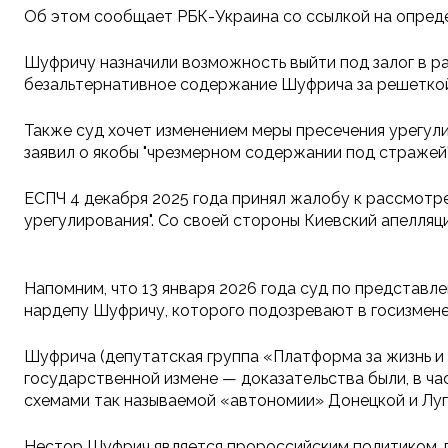
Об этом сообщает РБК-Украина со ссылкой на определ
Шуфричу назначили возможность выйти под залог в ра
безальтернативное содержание Шуфрича за решеткой
Также суд хочет изменением меры пресечения урегул
заявил о якобы "чрезмерном содержании под стражей
ЕСПЧ 4 декабря 2025 года принял жалобу к рассмотр
урегулирования". Со своей стороны Киевский апелля
Напомним, что 13 января 2026 года суд по представ
нардепу Шуфричу, которого подозревают в госизмен
Шуфрича (депутатская группа «Платформа за жизнь и м
государственной измене — доказательства были, в ч
схемами так называемой «автономии» Донецкой и Луг
Нестор Шуфрич является пророссийским политиком, 