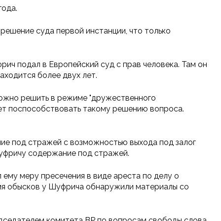
года.
 решение суда первой инстанции, что только
ич подал в Европейский суд с прав человека. Там он
аходится более двух лет.
можно решить в режиме "дружественного
жет поспособствовать такому решению вопроса.
ие под стражей с возможностью выхода под залог
Шуфричу содержание под стражей.
 ему меру пресечения в виде ареста по делу о
емя обысков у Шуфрича обнаружили материалы со
дседателем комитета ВР по вопросам свободы слова.