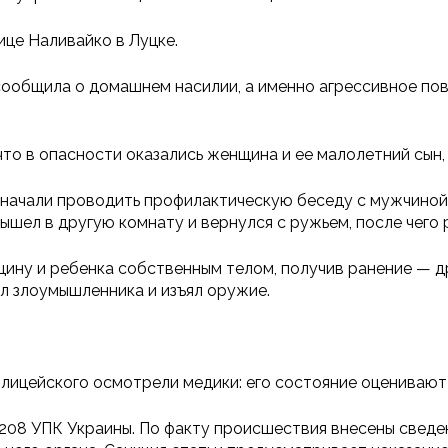
ице Наливайко в Луцке.
ообщила о домашнем насилии, а именно агрессивное пове
что в опасности оказались женщина и ее малолетний сын,
 начали проводить профилактическую беседу с мужчиной
вышел в другую комнату и вернулся с ружьем, после чего 
щину и ребенка собственным телом, получив ранение — др
л злоумышленника и изъял оружие.
лицейского осмотрели медики: его состояние оценивают к
208 УПК Украины. По факту происшествия внесены сведен