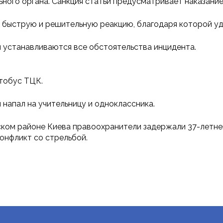
ного органа. Санкция статьи предусматривает наказание 
 быструю и решительную реакцию, благодаря которой уд
 устанавливаются все обстоятельства инцидента.
тобус ТЦК.
 напал на учительницу и одноклассника.
енском районе Киева правоохранители задержали 37-летн
онфликт со стрельбой.