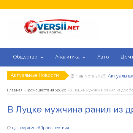
Общество
Аналитика
Авто
Дом 
Актуальные Новости
Актуальные
4 августа 2026
Кредитный
3 августа 2026
Доплата 10 
20 июля 2026
Главная
Происшествия
2026
В Луцке мужчина ранил из дроб
Зеленский н
15 июля 2026
Корецкий уж
15 июля 2026
В Луцке мужчина ранил из д
Курс валют
5 августа 2026
15 января 2026
Происшествия