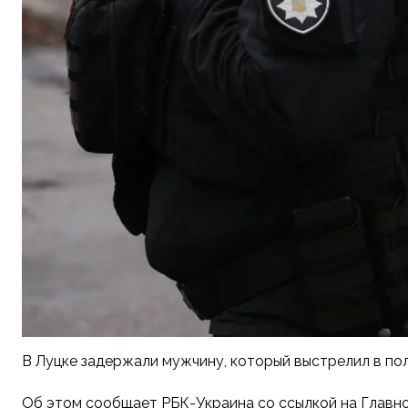
В Луцке задержали мужчину, который выстрелил в по
Об этом сообщает РБК-Украина со ссылкой на Главно