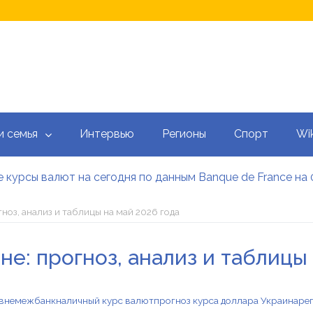
и семья
Интервью
Регионы
Спорт
Wik
 курсы валют на сегодня по данным Banque de France на 
 калькулятор: как рассчитать ежемесячный платеж
тысяч гривен военным: кто может получить эти выплаты, 
ноз, анализ и таблицы на май 2026 года
аградил Свириденко орденом после ее отставки
е встретился со «Слугами народа» как кандидат в премь
не: прогноз, анализ и таблицы
 сегодня онлайн: Оперативный обзор НБУ, банков и обм
ивне
межбанк
наличный курс валют
прогноз курса доллара Украина
ре