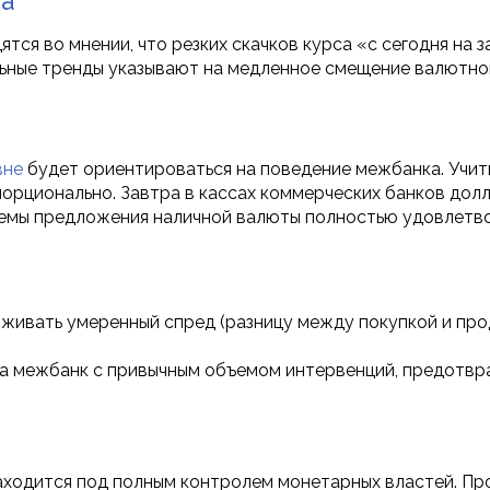
ра
тся во мнении, что резких скачков курса «с сегодня на 
льные тренды указывают на медленное смещение валютно
вне
будет ориентироваться на поведение межбанка. Учит
порционально. Завтра в кассах коммерческих банков долл
бъемы предложения наличной валюты полностью удовлетв
ивать умеренный спред (разницу между покупкой и про
а межбанк с привычным объемом интервенций, предотвр
находится под полным контролем монетарных властей. Про