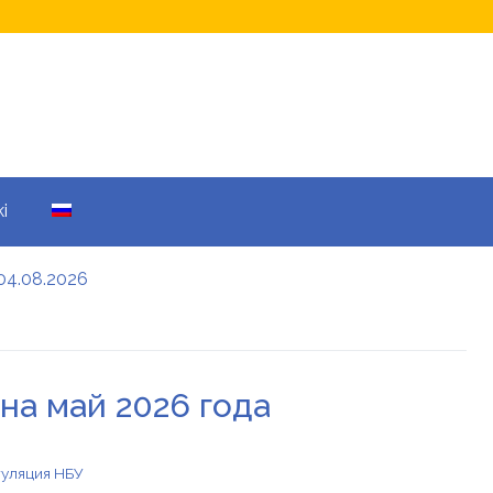
i
04.08.2026
а кому не начислят
еры: все детали
 на май 2026 года
енников
гуляция НБУ