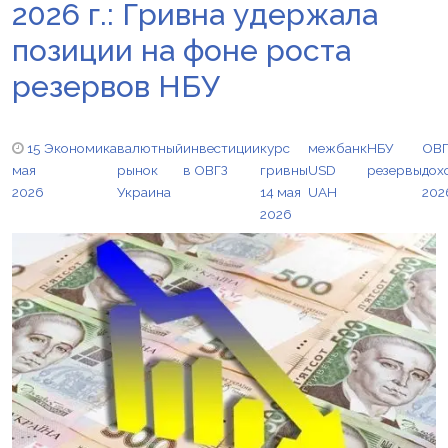
2026 г.: Гривна удержала
позиции на фоне роста
резервов НБУ
15
Экономика
валютный
инвестиции
курс
межбанк
НБУ
ОВГ
мая
рынок
в ОВГЗ
гривны
USD
резервы
дох
2026
Украина
14 мая
UAH
202
2026