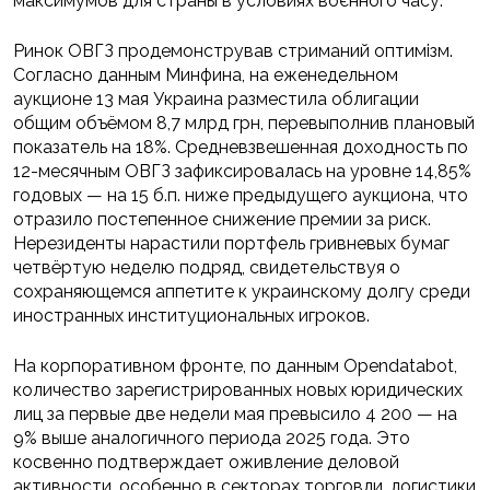
максимумов для страны в условиях воєнного часу.
Ринок ОВГЗ продемонстрував стриманий оптимізм.
Согласно данным Минфина, на еженедельном
аукционе 13 мая Украина разместила облигации
общим объёмом 8,7 млрд грн, перевыполнив плановый
показатель на 18%. Средневзвешенная доходность по
12-месячным ОВГЗ зафиксировалась на уровне 14,85%
годовых — на 15 б.п. ниже предыдущего аукциона, что
отразило постепенное снижение премии за риск.
Нерезиденты нарастили портфель гривневых бумаг
четвёртую неделю подряд, свидетельствуя о
сохраняющемся аппетите к украинскому долгу среди
иностранных институциональных игроков.
На корпоративном фронте, по данным Opendatabot,
количество зарегистрированных новых юридических
лиц за первые две недели мая превысило 4 200 — на
9% выше аналогичного периода 2025 года. Это
косвенно подтверждает оживление деловой
активности, особенно в секторах торговли, логистики