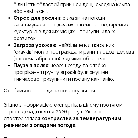
більшість областей прийшли дощі, льодяна крупа
або навіть сніг.
Стрес для рослин
: різка зміна погоди
загальмувала ріст деяких сільськогосподарських
культур, а в деяких місцях – призупинила їх
розвиток.
Загроза урожаю
: найбільше від погодних
“скачків” могли постраждати ранні плодові дерева
(зокрема абрикоси) в деяких областях.
Пауза в полях
: через негоду та слабке
прогрівання ґрунту аграрії були змушені
тимчасово призупинити посівну кампанію.
Особливості погоди на початку квітня
Згідно з інформацією експертів, в цілому протягом
першої декади квітня 2026 року в Україні
спостерігалася
контрастна за температурним
режимом з опадами погода
.