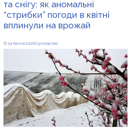
та снігу: як аномальні
“стрибки” погоди в квітні
вплинули на врожай
14 Квітня 2026
Суспільство