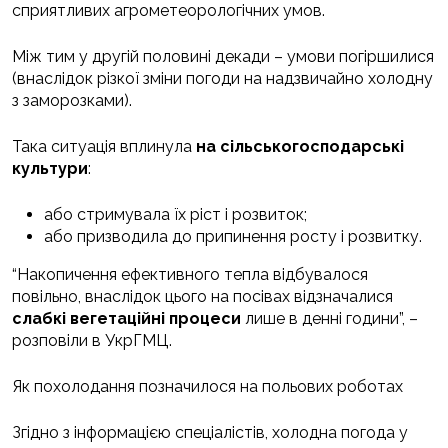
сприятливих агрометеорологічних умов.
Між тим у другій половині декади – умови погіршилися
(внаслідок різкої зміни погоди на надзвичайно холодну
з заморозками).
Така ситуація вплинула
на сільськогосподарські
культури
:
або стримувала їх ріст і розвиток;
або призводила до припинення росту і розвитку.
“Накопичення ефективного тепла відбувалося
повільно, внаслідок цього на посівах відзначалися
слабкі вегетаційні процеси
лише в денні години”, –
розповіли в УкрГМЦ.
Як похолодання позначилося на польових роботах
Згідно з інформацією спеціалістів, холодна погода у