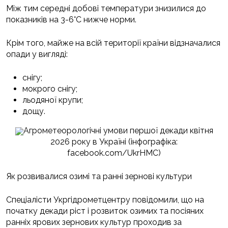
Між тим середні добові температури знизилися до
показників на 3-6°С нижче норми.
Крім того, майже на всій території країни відзначалися
опади у вигляді:
снігу;
мокрого снігу;
льодяної крупи;
дощу.
Агрометеорологічні умови першої декади квітня
2026 року в Україні (інфографіка:
facebook.com/UkrHMC)
Як розвивалися озимі та ранні зернові культури
Спеціалісти Укргідрометцентру повідомили, що на
початку декади ріст і розвиток озимих та посіяних
ранніх ярових зернових культур проходив за