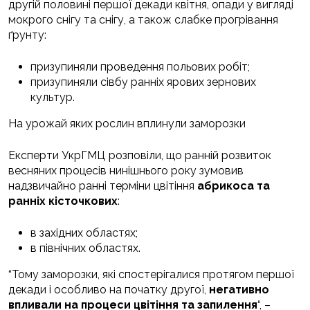
другій половині першої декади квітня, опади у вигляді
мокрого снігу та снігу, а також слабке прогрівання
ґрунту:
призупиняли проведення польових робіт;
призупиняли сівбу ранніх ярових зернових
культур.
На урожай яких рослин вплинули заморозки
Експерти УкрГМЦ розповіли, що ранній розвиток
весняних процесів нинішнього року зумовив
надзвичайно ранні терміни цвітіння
абрикоса та
ранніх кісточкових
:
в західних областях;
в північних областях.
“Тому заморозки, які спостерігалися протягом першої
декади і особливо на початку другої,
негативно
впливали на процеси цвітіння та запилення
“, –