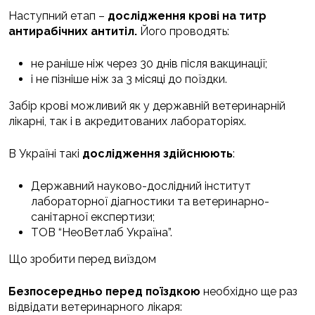
Наступний етап –
дослідження крові на титр
антирабічних антитіл.
Його проводять:
не раніше ніж через 30 днів після вакцинації;
і не пізніше ніж за 3 місяці до поїздки.
Забір крові можливий як у державній ветеринарній
лікарні, так і в акредитованих лабораторіях.
В Україні такі
дослідження здійснюють
:
Державний науково-дослідний інститут
лабораторної діагностики та ветеринарно-
санітарної експертизи;
ТОВ “НеоВетлаб Україна”.
Що зробити перед виїздом
Безпосередньо перед поїздкою
необхідно ще раз
відвідати ветеринарного лікаря: