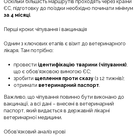
Оскільки більшість маршрутів проходять через країни
ЄС, підготовку до поїздки необхідно починати мінімум
за 4 місяці
.
Перші кроки: чіпування і вакцинація
Одним з ключових етапів є візит до ветеринарного
лікаря. Там потрібно:
провести
ідентифікацію тварини (чіпування)
,
що є обов’язковою вимогою ЄС;
зробити
щеплення проти сказу
(з 12 тижнів);
отримати
ветеринарний паспорт
.
Важливо, що чіпування повинно бути виконано до
вакцинації, а всі дані – внесені в ветеринарний
паспорт, який видається в державній лікарні
ветеринарної медицини.
Обов’язковий аналіз крові