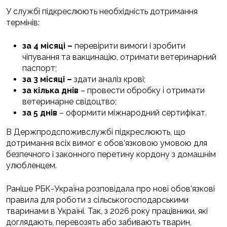
У службі підкреслюють необхідність дотримання
термінів:
за 4 місяці –
перевірити вимоги і зробити
чіпування та вакцинацію, отримати ветеринарний
паспорт;
за 3 місяці –
здати аналіз крові;
за кілька днів
– провести обробку і отримати
ветеринарне свідоцтво;
за 5 днів
– оформити міжнародний сертифікат.
В Держпродспоживслужбі підкреслюють, що
дотримання всіх вимог є обов’язковою умовою для
безпечного і законного перетину кордону з домашнім
улюбленцем.
Раніше РБК-Україна розповідала про нові обов’язкові
правила для роботи з сільськогосподарськими
тваринами в Україні. Так, з 2026 року працівники, які
доглядають, перевозять або забивають тварин,