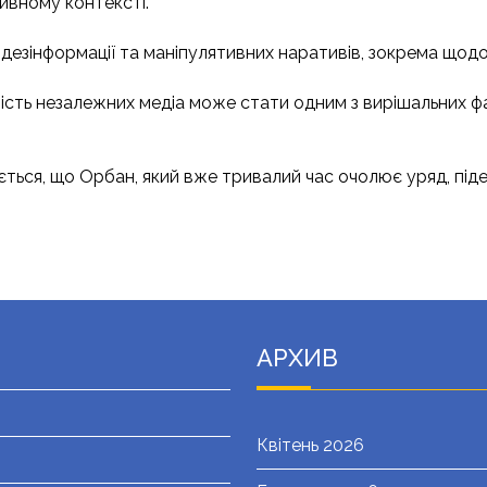
тивному контексті.
 дезінформації та маніпулятивних наративів, зокрема щодо
сть незалежних медіа може стати одним з вирішальних фак
ується, що Орбан, який вже тривалий час очолює уряд, піде
АРХИВ
Квітень 2026