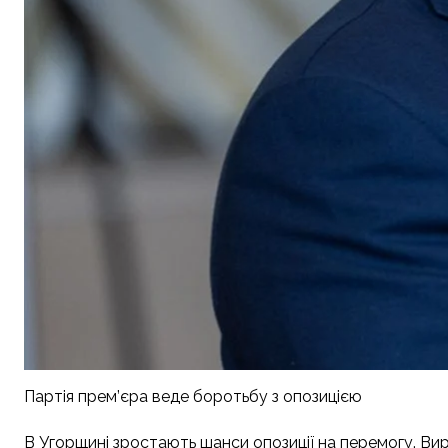
Партія прем’єра веде боротьбу з опозицією
В Угорщині зростають шанси опозиції на перемогу. Вир