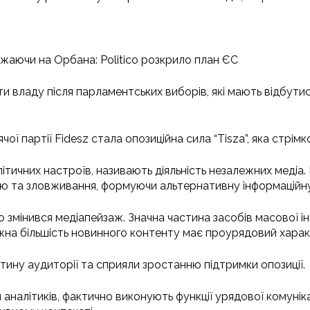
ажаючи на Орбана: Politico розкрило план ЄС
 владу після парламентських виборів, які мають відбути
ї партії Fidesz стала опозиційна сила “Tisza”, яка стрім
ітичних настроїв, називають діяльність незалежних медіа
ю та зловживання, формуючи альтернативну інформаційну 
о змінився медіапейзаж. Значна частина засобів масової 
ажна більшість новинного контенту має проурядовий харак
тину аудиторії та сприяли зростанню підтримки опозиції.
и аналітиків, фактично виконують функції урядової комунік