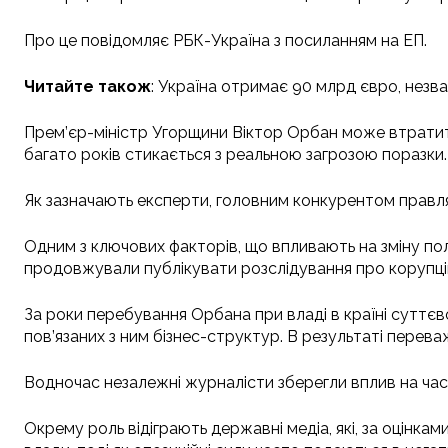
Про це повідомляє РБК-Україна з посиланням на ЕП.
Читайте також
: Україна отримає 90 млрд євро, незв
Прем’єр-міністр Угорщини Віктор Орбан може втратити
багато років стикається з реальною загрозою поразки.
Як зазначають експерти, головним конкурентом правлячо
Одним з ключових факторів, що впливають на зміну пол
продовжували публікувати розслідування про корупці
За роки перебування Орбана при владі в країні суттєв
пов’язаних з ним бізнес-структур. В результаті перев
Водночас незалежні журналісти зберегли вплив на час
Окрему роль відіграють державні медіа, які, за оцінкам