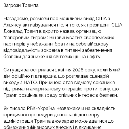
Загрози Трампа
Нагадаємо, розмови про можливий вихід США з
Альянсу активізувалися після того, як президент США
Дональд Трамп відкрито назвав організацію
“паперовим тигром”. Він звинуватив європейських
партнерів у небажанні брати на себе військову
відповідальність, зокрема в питанні забезпечення
безпеки для зниження світових цін на нафту.
Ситуація загострилася 1 квітня 2026 року, коли Білий
дім офіційно підтвердив, що розглядає сценарій
виходу з НАТО. Причиною став відмову союзників
підтримати американську операцію проти Ірану, що
Трамп розцінив як зраду спільних інтересів безпеки.
Як писало РБК-Україна, незважаючи на складність
юридичної процедури денонсації договору,
адміністрація Трампа вже зараз може вдатися до
обмеження фінансових внесків і відкликання