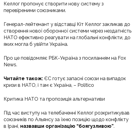
Келлог пропонує створити нову систему з
перевіреними союзниками.
Генерал-лейтенант у відставці Кіт Келлог закликав до
створення нової оборонної системи через нездатність
НАТО ефективно реагувати на глобальні конфлікти, до
яких могла б увійти Україна.
Про це повідомляє РБК-Україна з посиланням на Fox
News.
Читайте також:
ЄС готує запасні союзи на випадок
кризи в НАТО, і там є Україна, – Politico
Критика НАТО та пропозиція альтернативи
Під час виступу на телебаченні Келлог розкритикував
союзників по Альянсу за їхню позицію щодо конфлікту
в Ірані,
назвавши організацію “боягузливою”
.