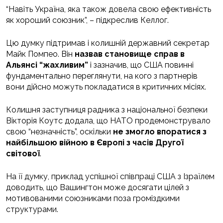
“Навіть Україна, яка також довела свою ефективність
як хороший союзник”, – підкреслив Келлог.
Цю думку підтримав і колишній державний секретар
Майк Помпео. Він
назвав становище справ в
Альянсі “жахливим”
і зазначив, що США повинні
фундаментально переглянути, на кого з партнерів
вони дійсно можуть покладатися в критичних місіях.
Колишня заступниця радника з національної безпеки
Вікторія Коутс додала, що НАТО продемонструвало
свою “незначність”, оскільки
не змогло впоратися з
найбільшою війною в Європі з часів Другої
світової
.
На її думку, приклад успішної співпраці США з Ізраїлем
доводить, що Вашингтон може досягати цілей з
мотивованими союзниками поза громіздкими
структурами.