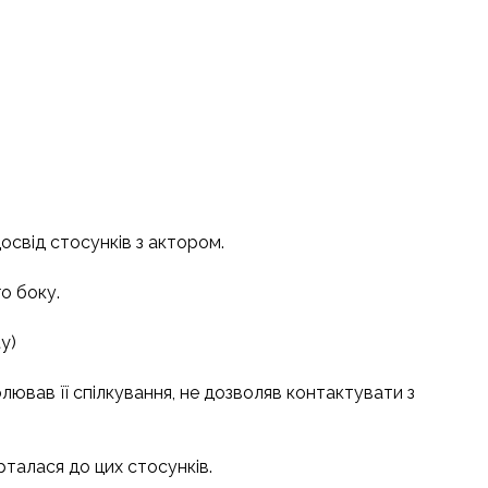
освід стосунків з актором.
о боку.
y)
олював її спілкування, не дозволяв контактувати з
рталася до цих стосунків.