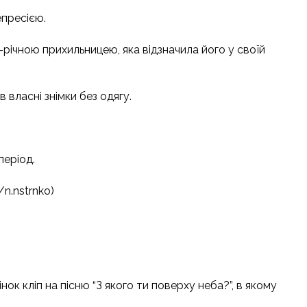
епресією.
річною прихильницею, яка відзначила його у своїй
 власні знімки без одягу.
період.
n.nstrnko)
нок кліп на пісню “З якого ти поверху неба?”, в якому