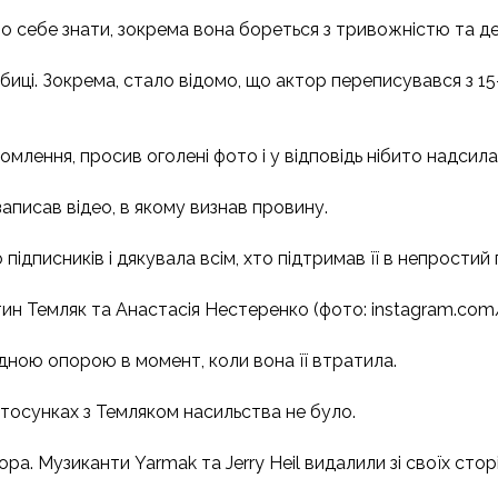
про себе знати, зокрема вона бореться з тривожністю та д
иці. Зокрема, стало відомо, що актор переписувався з 15-
омлення, просив оголені фото і у відповідь нібито надсилав
записав відео, в якому визнав провину.
ідписників і дякувала всім, хто підтримав її в непростий 
ин Темляк та Анастасія Нестеренко (фото: instagram.com/
ідною опорою в момент, коли вона її втратила.
тосунках з Темляком насильства не було.
ра. Музиканти Yarmak та Jerry Heil видалили зі своїх сторі