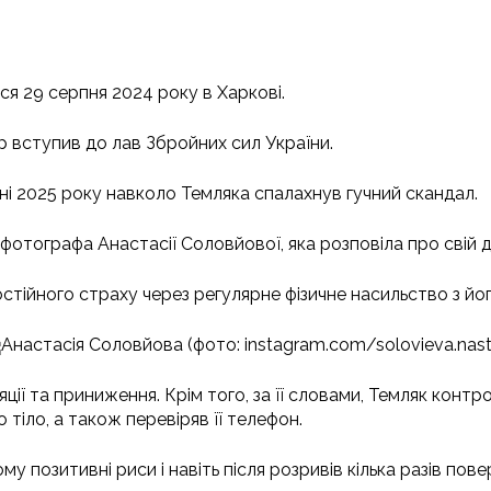
я 29 серпня 2024 року в Харкові.
тор вступив до лав Збройних сил України.
рпні 2025 року навколо Темляка спалахнув гучний скандал.
фотографа Анастасії Соловйової, яка розповіла про свій д
остійного страху через регулярне фізичне насильство з йог
Анастасія Соловйова (фото: instagram.com/solovieva.nast
ії та приниження. Крім того, за її словами, Темляк контр
 тіло, а також перевіряв її телефон.
 позитивні риси і навіть після розривів кілька разів пове