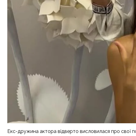
Екс-дружина актора відверто висловилася про свої по