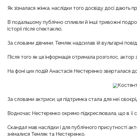
Як зізналася жінка, наслідки того досвіду досі дають 
В подальшому публічно спливли й інші тривожні подроб
історії після спектаклю.
За словами дівчини, Темляк надсилав їй вульгарні повід
Після того як ця інформація отримала розголос, актор 
На фоні цих подій Анастасія Нестеренко зверталася до п
Костянт
За словами актриси, ця підтримка стала для неї своєр
Водночас Нестеренко окремо підкреслювала, що в її с
Скандал мав наслідки і для публічного присутності акто
знімалися Темляк та Нестеренко.