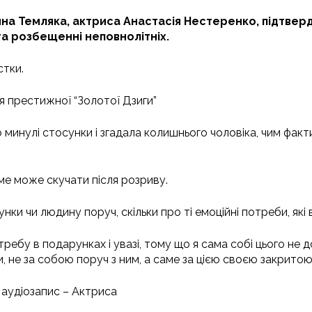
а Темляка, актриса Анастасія Нестеренко, підтверди
а розбещенні неповнолітніх.
стки.
я престижної “Золотої Дзиги”
минулі стосунки і згадала колишнього чоловіка, чим факт
аме може скучати після розриву.
унки чи людину поруч, скільки про ті емоційні потреби, як
требу в подарунках і увазі, тому що я сама собі цього не
, не за собою поруч з ним, а саме за цією своєю закритою
 аудіозапис – Актриса