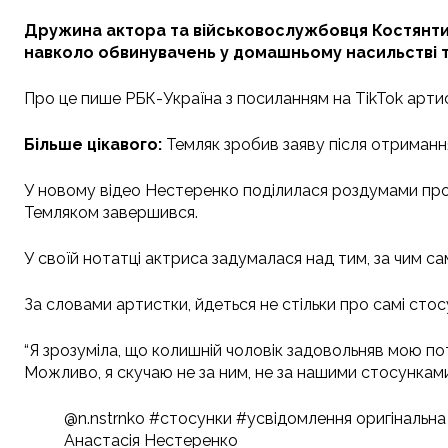
Дружина актора та військовослужбовця Костянтин
навколо обвинувачень у домашньому насильстві т
Про це пише РБК-Україна з посиланням на TikTok арти
Більше цікавого:
Темляк зробив заяву після отриманн
У новому відео Нестеренко поділилася роздумами про 
Темляком завершився.
У своїй нотатці актриса задумалася над тим, за чим с
За словами артистки, йдеться не стільки про самі стос
“Я зрозуміла, що колишній чоловік задовольняв мою по
Можливо, я скучаю не за ним, не за нашими стосунками
@n.nstrnko #стосунки #усвідомлення оригінальна
Анастасія Нестеренко