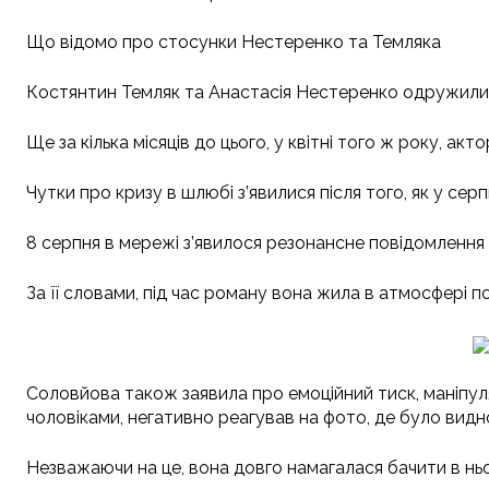
Що відомо про стосунки Нестеренко та Темляка
Костянтин Темляк та Анастасія Нестеренко одружилис
Ще за кілька місяців до цього, у квітні того ж року, ак
Чутки про кризу в шлюбі з’явилися після того, як у се
8 серпня в мережі з’явилося резонансне повідомлення 
За її словами, під час роману вона жила в атмосфері п
Соловйова також заявила про емоційний тиск, маніпуляц
чоловіками, негативно реагував на фото, де було видно
Незважаючи на це, вона довго намагалася бачити в ньому