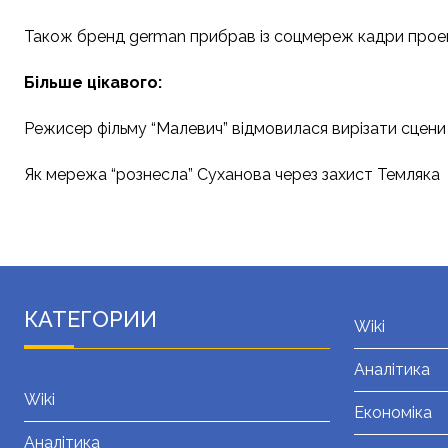
Також бренд german прибрав із соцмереж кадри проект
Більше цікавого:
Режисер фільму “Малевич” відмовилася вирізати сцени
Як мережа “рознесла” Суханова через захист Темляка
КАТЕГОРИИ
Wiki
Аналітика
Wiki
Економіка
Аналітика