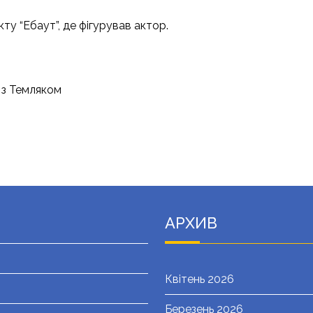
у “Ебаут”, де фігурував актор.
 з Темляком
АРХИВ
Квітень 2026
Березень 2026