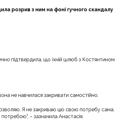
ла розрив з ним на фоні гучного скандалу
ично підтвердила, що їхній шлюб з Костянтином
і вона не навчилася закривати самостійно.
 дозволяю. Я не закриваю цю свою потребу сама.
 потребою”, – зазначила Анастасія.