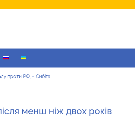
лу проти РФ, – Сибіга
 що домовилися
а Лігу чемпіонів
Warner Bros: у чому причина
му причина
ісля менш ніж двох років
рою