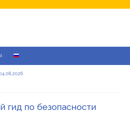
i
04.08.2026
а кому не начислят
еры: все детали
й гид по безопасности
енников