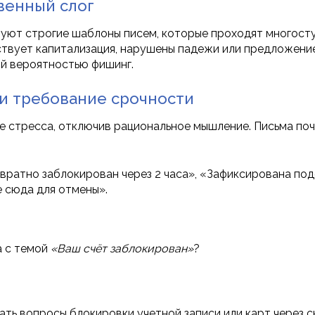
венный слог
зуют строгие шаблоны писем, которые проходят многост
твует капитализация, нарушены падежи или предложение 
й вероятностью фишинг.
 и требование срочности
 стресса, отключив рациональное мышление. Письма поч
вратно заблокирован через 2 часа», «Зафиксирована под
 сюда для отмены».
а с темой
«Ваш счёт заблокирован»
?
ать вопросы блокировки учетной записи или карт через с