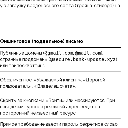
тую загрузку вредоносного софта (трояна-стилера) на
Фишинговое (поддельное) письмо
Публичные домены (
@gmail.com
,
@mail.com
),
странные поддомены (
@secure.bank-update.xyz
)
или тайпосквоттинг.
Обезличенное: «Уважаемый клиент», «Дорогой
пользователь», «Владелец счета».
Скрыты за кнопками «Войти» или маскируются. При
наведении курсора реальный адрес ведет на
посторонний неизвестный ресурс.
Прямое требование ввести пароль, секретное слово,