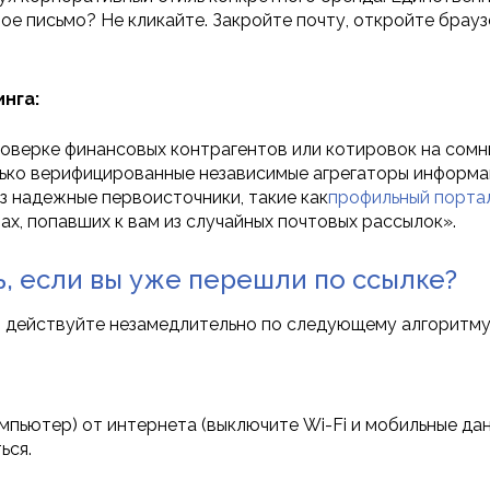
е письмо? Не кликайте. Закройте почту, откройте брауз
нга:
роверке финансовых контрагентов или котировок на сом
ько верифицированные независимые агрегаторы информац
з надежные первоисточники, такие как
профильный портал
ах, попавших к вам из случайных почтовых рассылок».
ь, если вы уже перешли по ссылке?
е, действуйте незамедлительно по следующему алгоритму
пьютер) от интернета (выключите Wi-Fi и мобильные дан
ься.