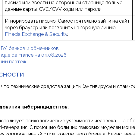
письме или ввести на сторонней странице полные
данные карты, CVC/CVV коды или пароли.
Игнорировать письмо. Самостоятельно зайти на сайт
через браузер или позвонить на горячую линию:
Finacia Exchange & Security
.
БУ, банков и обменников
que de France на 04.08.2026
чный платеж
сности
что технические средства защиты (антивирусы и спам-ф
дования киберинцидентов:
спользует психологические уязвимости человека — любо
И-генерация. С помощью больших языковых моделей моше
уя корпоративный стиль конкретного бренда. Единственн