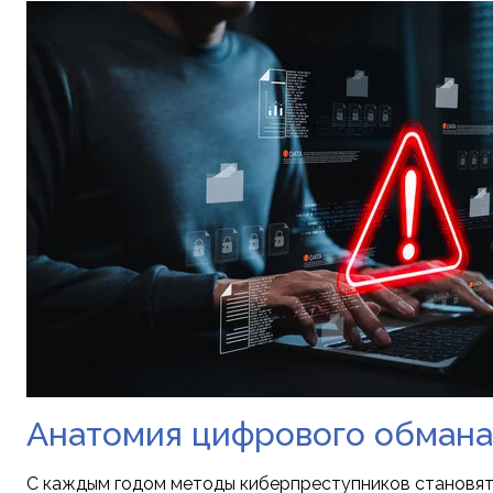
Анатомия цифрового обмана:
С каждым годом методы киберпреступников становятс