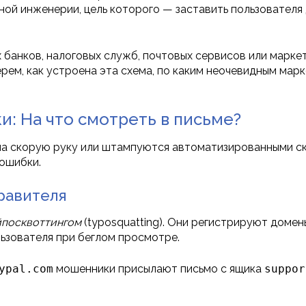
ой инженерии, цель которого — заставить пользователя 
 банков, налоговых служб, почтовых сервисов или марке
ерем, как устроена эта схема, по каким неочевидным ма
: На что смотреть в письме?
на скорую руку или штампуются автоматизированными ск
ошибки.
правителя
йпосквоттингом
(typosquatting). Они регистрируют домен
льзователя при беглом просмотре.
ypal.com
мошенники присылают письмо с ящика
suppor