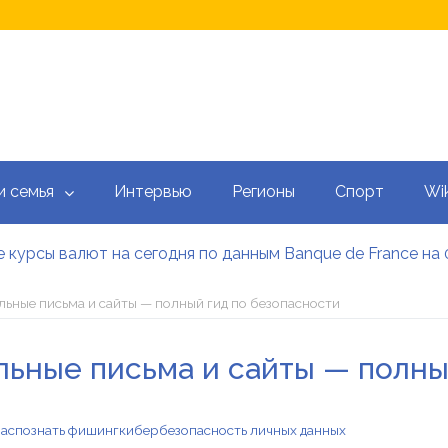
и семья
Интервью
Регионы
Спорт
Wik
 курсы валют на сегодня по данным Banque de France на 
 калькулятор: как рассчитать ежемесячный платеж
тысяч гривен военным: кто может получить эти выплаты, 
льные письма и сайты — полный гид по безопасности
аградил Свириденко орденом после ее отставки
е встретился со «Слугами народа» как кандидат в премь
льные письма и сайты — полны
 сегодня онлайн: Оперативный обзор НБУ, банков и обм
распознать фишинг
кибербезопасность личных данных