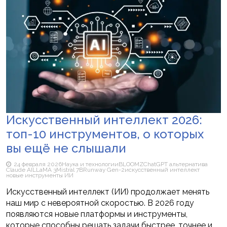
Искусственный интеллект 2026:
топ-10 инструментов, о которых
вы ещё не слышали
24 февраля 2026
Наука и технологии
BLOOMZ
ChatGPT альтернатива
Claude AI
LLaMA 3
Mistral 7B
Runway Gen-2
искусственный интеллект
новые инструменты ИИ
Искусственный интеллект (ИИ) продолжает менять
наш мир с невероятной скоростью. В 2026 году
появляются новые платформы и инструменты,
которые способны решать задачи быстрее, точнее и